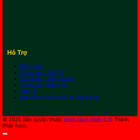
Hỗ Trợ
Giới thiệu
Chính sách đổi trả
Chính sách vận chuyển
Chính sách bảo mật
Liên hệ
dán phim cách nhiệt xe hơi giá rẻ
© 2025 Bản quyền thuộc
phim cách nhiệt ô tô
Thành
Phát Auto.