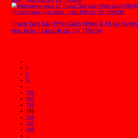
Trung Tâm Dán Phim Cách Nhiệt Ô Tô tại Huyện
Hóc Môn – Lắp Đặt Uy Tín TPHCM
3.700.000
₫
1
2
3
…
132
133
134
135
136
137
138
…