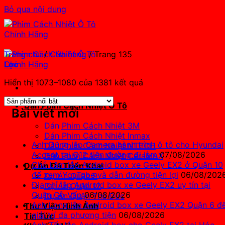
Bỏ qua nội dung
Trang chủ
/
Cửa hàng
/
Trang 135
Lọc
Hiển thị 1073–1080 của 1381 kết quả
Dán Phim Cách Nhiệt Ô Tô
Bài viết mới
Sản Phẩm
Dán Phim Cách Nhiệt 3M
Dán Phim Cách Nhiệt Inmax
Anh Dũng lắp Camera hành trình ô tô cho Hyundai
Dán Phim Cách Nhiệt NTECH
Accent tại Q12 tiện đường đi làm
07/08/2026
Dán Phim Cách Nhiệt CeraMAX
Chú Lâm lắp Android box xe Geely EX2 ở Quận 10
Dự Án Đã Triển Khai
để xem YouTube và dẫn đường tiện lợi
06/08/202
Dự Án Quận 9
Địa chỉ lắp Android box xe Geely EX2 uy tín tại
Dự Án Quận 12
Quận Gò Vấp
06/08/2026
Dự Án Quận Thủ Đức
Anh Long lắp Android box xe Geely EX2 Quận 6 đ
Thư Viện Hình Ảnh
giải trí đa phương tiện
06/08/2026
Tin Tức