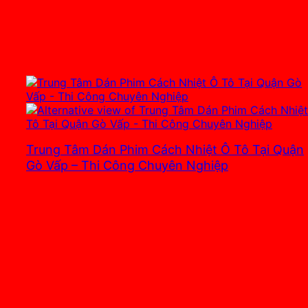
Trung Tâm Dán Phim Cách Nhiệt Ô Tô Tại Quận
Gò Vấp – Thi Công Chuyên Nghiệp
3.700.000
₫