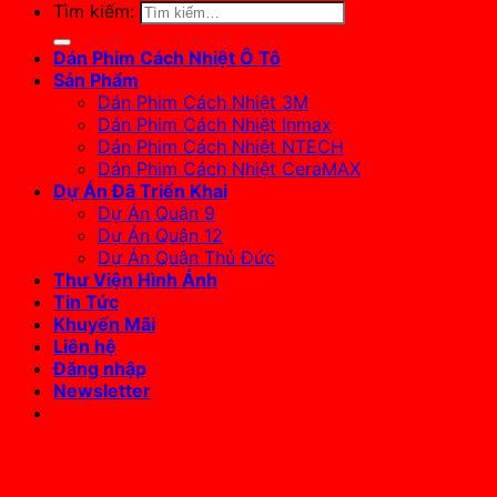
Tìm kiếm:
Dán Phim Cách Nhiệt Ô Tô
Sản Phẩm
Dán Phim Cách Nhiệt 3M
Dán Phim Cách Nhiệt Inmax
Dán Phim Cách Nhiệt NTECH
Dán Phim Cách Nhiệt CeraMAX
Dự Án Đã Triển Khai
Dự Án Quận 9
Dự Án Quận 12
Dự Án Quận Thủ Đức
Thư Viện Hình Ảnh
Tin Tức
Khuyến Mãi
Liên hệ
Đăng nhập
Newsletter