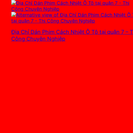
Địa Chỉ Dán Phim Cách Nhiệt Ô Tô tại quận 7 – T
Công Chuyên Nghiệp
3.700.000
₫