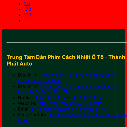
171
172
173
Trung Tâm Dán Phim Cách Nhiệt Ô Tô - Thành
Phát Auto
Địa chỉ 1:
11 Đường số 12 - phường Hiệp Bình
Chánh - TP.Thủ Đức
Địa chỉ 2:
24 Đường D5A, Liên Phường, Phước
Long B, Quận 9, TPHCM
Hotline:
0977 383 567
–
0933 383 567
Website:
https://phimcachnhietoto.net/
Email:
phimcachnhietoto.net@gmail.com
Kênh Youtube:
Phim Cách Nhiệt Ô Tô - Auto Thành
Phát