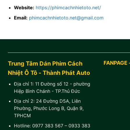
Website:
https://phimcachnhietoto.net/
Email:
phimcachnhietoto.net@gmail.com
FANPAGE 
Trung Tâm Dán Phim Cách
Nhiệt Ô Tô - Thành Phát Auto
Địa chỉ 1:
11 Đường số 12 - phường
Hiệp Bình Chánh - TP.Thủ Đức
Địa chỉ 2:
24 Đường D5A, Liên
Phường, Phước Long B, Quận 9,
TPHCM
Hotline:
0977 383 567
–
0933 383