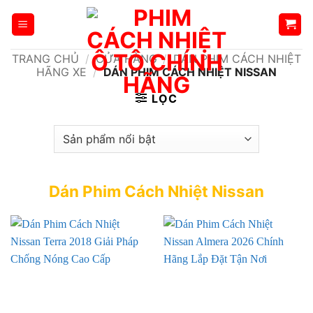
Bỏ
qua
nội
TRANG CHỦ
/
CỬA HÀNG
/
DÁN PHIM CÁCH NHIỆT
dung
HÃNG XE
/
DÁN PHIM CÁCH NHIỆT NISSAN
LỌC
Dán Phim Cách Nhiệt Nissan