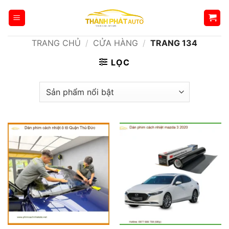
Bỏ
qua
nội
TRANG CHỦ
/
CỬA HÀNG
/
TRANG 134
dung
LỌC