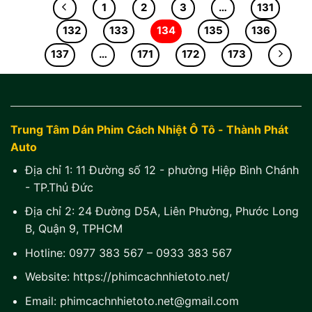
1
2
3
…
131
132
133
134
135
136
137
…
171
172
173
Trung Tâm Dán Phim Cách Nhiệt Ô Tô - Thành Phát
Auto
Địa chỉ 1:
11 Đường số 12 - phường Hiệp Bình Chánh
- TP.Thủ Đức
Địa chỉ 2:
24 Đường D5A, Liên Phường, Phước Long
B, Quận 9, TPHCM
Hotline:
0977 383 567
–
0933 383 567
Website:
https://phimcachnhietoto.net/
Email:
phimcachnhietoto.net@gmail.com