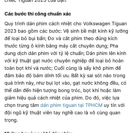
chiếc Tiguan 2023 của bạn.
Các bước thi công chuẩn xác
Quy trình dán phim cách nhiệt cho Volkswagen Tiguan
2023 bao gồm các bước: Vệ sinh bề mặt kính kỹ lưỡng
để loại bỏ bụi bẩn; Đo và cắt phim theo đúng kích
thước từng ô kính bằng máy cắt chuyên dụng; Pha
dung dịch dán phim với tỷ lệ chuẩn; Dán phim lên kính
với kỹ thuật gạt nước chuyên nghiệp để loại bỏ hoàn
toàn bọt khí và nước; Cuối cùng là sấy khô phim để
đảm bảo độ bám dính tối ưu. Bất kỳ sai sót nào trong
quá trình này, như bụi lọt vào, gạt nước không đều, có
thể dẫn đến hiện tượng bong tróc, bọt khí hoặc làm
giảm hiệu quả cách nhiệt của phim. Do đó, việc lựa
chọn trung tâm
dán phim tiguan tại TPHCM
uy tín với
đội ngũ kỹ thuật viên tay nghề cao là vô cùng quan
trọng.