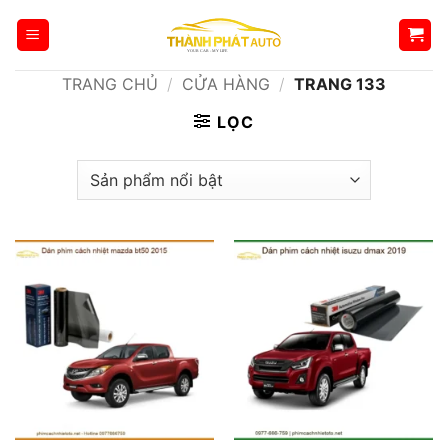
Bỏ
qua
nội
TRANG CHỦ
/
CỬA HÀNG
/
TRANG 133
dung
LỌC