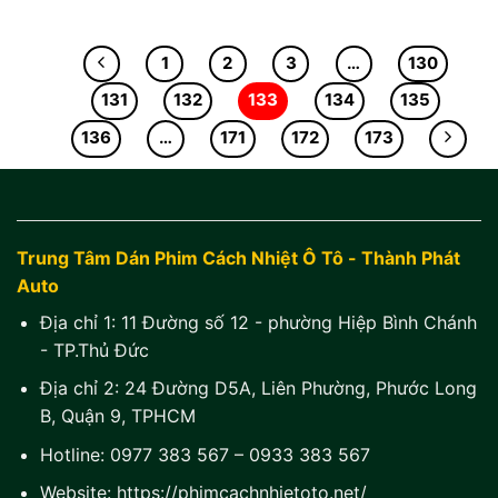
1
2
3
…
130
131
132
133
134
135
136
…
171
172
173
Trung Tâm Dán Phim Cách Nhiệt Ô Tô - Thành Phát
Auto
Địa chỉ 1:
11 Đường số 12 - phường Hiệp Bình Chánh
- TP.Thủ Đức
Địa chỉ 2:
24 Đường D5A, Liên Phường, Phước Long
B, Quận 9, TPHCM
Hotline:
0977 383 567
–
0933 383 567
Website:
https://phimcachnhietoto.net/