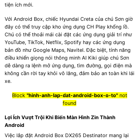
tiện ích mới.
Với Android Box, chiếc Hyundai Creta của chú Sơn giờ
đây có thể truy cập kho ứng dụng CH Play khổng lồ.
Chú có thể thoải mái cài đặt các ứng dụng giải trí như
YouTube, TikTok, Netflix, Spotify hay các ứng dụng
bản đồ như Google Maps, Navitel. Đặc biệt, tính năng
điều khiển giọng nói thông minh AI Kiki giúp chú Sơn
dễ dàng ra lệnh mở ứng dụng, tìm đường, gọi điện mà
không cần rời tay khỏi vô lăng, đảm bảo an toàn khi lái
xe.
Block
"hinh-anh-lap-dat-android-box-o-to"
not
found
Lợi Ích Vượt Trội Khi Biến Màn Hình Zin Thành
Android
Việc lắp đặt Android Box DX265 Destinator mang lại