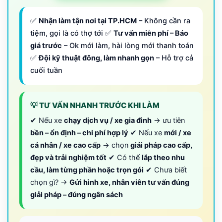
✅
Nhận làm tận nơi tại TP.HCM
– Không cần ra
tiệm, gọi là có thợ tới ✅
Tư vấn miễn phí – Báo
giá trước
– Ok mới làm, hài lòng mới thanh toán
✅
Đội kỹ thuật đông, làm nhanh gọn
– Hỗ trợ cả
cuối tuần
💡 TƯ VẤN NHANH TRƯỚC KHI LÀM
✔ Nếu xe
chạy dịch vụ / xe gia đình
→ ưu tiên
bền – ổn định – chi phí hợp lý
✔ Nếu xe
mới / xe
cá nhân / xe cao cấp
→ chọn
giải pháp cao cấp,
đẹp và trải nghiệm tốt
✔ Có thể
lắp theo nhu
cầu, làm từng phần hoặc trọn gói
✔ Chưa biết
chọn gì? →
Gửi hình xe, nhân viên tư vấn đúng
giải pháp – đúng ngân sách