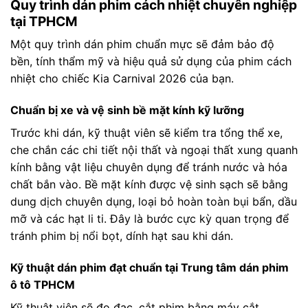
Quy trình dán phim cách nhiệt chuyên nghiệp
tại TPHCM
Một quy trình dán phim chuẩn mực sẽ đảm bảo độ
bền, tính thẩm mỹ và hiệu quả sử dụng của phim cách
nhiệt cho chiếc Kia Carnival 2026 của bạn.
Chuẩn bị xe và vệ sinh bề mặt kính kỹ lưỡng
Trước khi dán, kỹ thuật viên sẽ kiểm tra tổng thể xe,
che chắn các chi tiết nội thất và ngoại thất xung quanh
kính bằng vật liệu chuyên dụng để tránh nước và hóa
chất bắn vào. Bề mặt kính được vệ sinh sạch sẽ bằng
dung dịch chuyên dụng, loại bỏ hoàn toàn bụi bẩn, dầu
mỡ và các hạt li ti. Đây là bước cực kỳ quan trọng để
tránh phim bị nổi bọt, dính hạt sau khi dán.
Kỹ thuật dán phim đạt chuẩn tại Trung tâm dán phim
ô tô TPHCM
Kỹ thuật viên sẽ đo đạc, cắt phim bằng máy cắt