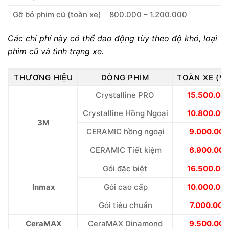
Gỡ bỏ phim cũ (toàn xe)
800.000 – 1.200.000
Các chi phí này có thể dao động tùy theo độ khó, loại
phim cũ và tình trạng xe.
THƯƠNG HIỆU
DÒNG PHIM
TOÀN XE (V
Crystalline PRO
15.500.00
Crystalline Hồng Ngoại
10.800.00
3M
CERAMIC hồng ngoại
9.000.000
CERAMIC Tiết kiệm
6.900.000
Gói đặc biệt
16.500.00
Inmax
Gói cao cấp
10.000.00
Gói tiêu chuẩn
7.000.000
CeraMAX
CeraMAX Dinamond
9.500.000