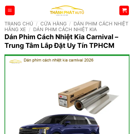
Bỏ
qua
nội
TRANG CHỦ
/
CỬA HÀNG
/
DÁN PHIM CÁCH NHIỆT
dung
HÃNG XE
/
DÁN PHIM CÁCH NHIỆT KIA
Dán Phim Cách Nhiệt Kia Carnival –
Trung Tâm Lắp Đặt Uy Tín TPHCM