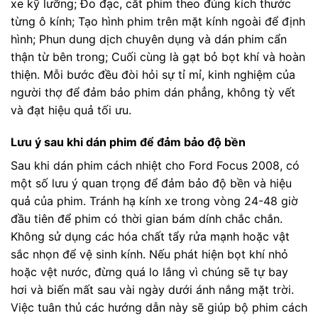
xe kỹ lưỡng; Đo đạc, cắt phim theo đúng kích thước
từng ô kính; Tạo hình phim trên mặt kính ngoài để định
hình; Phun dung dịch chuyên dụng và dán phim cẩn
thận từ bên trong; Cuối cùng là gạt bỏ bọt khí và hoàn
thiện. Mỗi bước đều đòi hỏi sự tỉ mỉ, kinh nghiệm của
người thợ để đảm bảo phim dán phẳng, không tỳ vết
và đạt hiệu quả tối ưu.
Lưu ý sau khi dán phim để đảm bảo độ bền
Sau khi dán phim cách nhiệt cho Ford Focus 2008, có
một số lưu ý quan trọng để đảm bảo độ bền và hiệu
quả của phim. Tránh hạ kính xe trong vòng 24-48 giờ
đầu tiên để phim có thời gian bám dính chắc chắn.
Không sử dụng các hóa chất tẩy rửa mạnh hoặc vật
sắc nhọn để vệ sinh kính. Nếu phát hiện bọt khí nhỏ
hoặc vệt nước, đừng quá lo lắng vì chúng sẽ tự bay
hơi và biến mất sau vài ngày dưới ánh nắng mặt trời.
Việc tuân thủ các hướng dẫn này sẽ giúp bộ phim cách