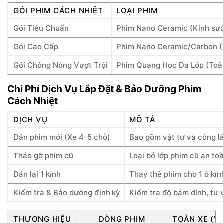
GÓI PHIM CÁCH NHIỆT
LOẠI PHIM
Gói Tiêu Chuẩn
Phim Nano Ceramic (Kính sườ
Gói Cao Cấp
Phim Nano Ceramic/Carbon (To
Gói Chống Nóng Vượt Trội
Phim Quang Học Đa Lớp (Toàn
Chi Phí Dịch Vụ Lắp Đặt & Bảo Dưỡng Phim
Cách Nhiệt
DỊCH VỤ
MÔ TẢ
Dán phim mới (Xe 4-5 chỗ)
Bao gồm vật tư và công l
Tháo gỡ phim cũ
Loại bỏ lớp phim cũ an toà
Dán lại 1 kính
Thay thế phim cho 1 ô kín
Kiểm tra & Bảo dưỡng định kỳ
Kiểm tra độ bám dính, tư
THƯƠNG HIỆU
DÒNG PHIM
TOÀN XE (V