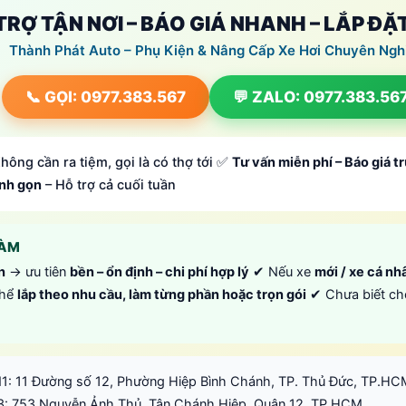
 TRỢ TẬN NƠI – BÁO GIÁ NHANH – LẮP ĐẶ
Thành Phát Auto – Phụ Kiện & Nâng Cấp Xe Hơi Chuyên Ngh
📞 GỌI: 0977.383.567
💬 ZALO: 0977.383.56
hông cần ra tiệm, gọi là có thợ tới ✅
Tư vấn miễn phí – Báo giá t
anh gọn
– Hỗ trợ cả cuối tuần
LÀM
h
→ ưu tiên
bền – ổn định – chi phí hợp lý
✔ Nếu xe
mới / xe cá nh
thể
lắp theo nhu cầu, làm từng phần hoặc trọn gói
✔ Chưa biết ch
1: 11 Đường số 12, Phường Hiệp Bình Chánh, TP. Thủ Đức, TP.H
3: 753 Nguyễn Ảnh Thủ, Tân Chánh Hiệp, Quận 12, TP.HCM