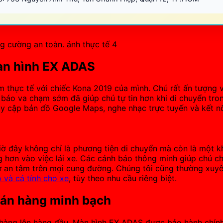
màn hình EX ADAS
m thực tế với chiếc Kona 2019 của mình. Chú rất ấn tượng vớ
báo va chạm sớm đã giúp chú tự tin hơn khi di chuyển tron
uy cập bản đồ Google Maps, nghe nhạc trực tuyến và kết n
 đây không chỉ là phương tiện di chuyển mà còn là một khô
 hơn vào việc lái xe. Các cảnh báo thông minh giúp chú chủ
ự an tâm trên mọi cung đường. Chúng tôi cũng thường xuyê
 và cá tính cho xe
, tùy theo nhu cầu riêng biệt.
bán hàng minh bạch
ch hàng lên hàng đầu. Màn hình EX ADAS được bảo hành chín