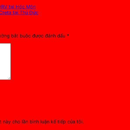
HRV tại Hóc Môn
Creta tại Thủ Đức
ường bắt buộc được đánh dấu
*
 này cho lần bình luận kế tiếp của tôi.