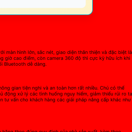
i màn hình lớn, sắc nét, giao diện thân thiện và đặc biệt là
g giờ cao điểm, còn camera 360 độ thì cực kỳ hữu ích khi
ối Bluetooth dễ dàng.
ng gian tiện nghi và an toàn hơn rất nhiều. Chú có thể
 động xử lý các tình huống nguy hiểm, giảm thiểu rủi ro ta
n tư vấn cho khách hàng các giải pháp nâng cấp khác như
h hãng theo đúng quy định của nhà sản xuất, kèm theo