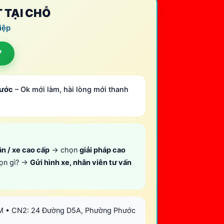
T TẠI CHỖ
iệp
7
rước
– Ok mới làm, hài lòng mới thanh
ân / xe cao cấp
→ chọn
giải pháp cao
ọn gì? →
Gửi hình xe, nhân viên tư vấn
CM • CN2: 24 Đường D5A, Phường Phước