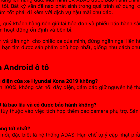
 tôi. Bất kỳ vấn đề nào phát sinh trong quá trình sử dụng, 
m tốt phải đi kèm với dịch vụ hậu mãi chu đáo.
 quý khách hàng nên giữ lại hóa đơn và phiếu bảo hành sả
n hoạt động ổn định và bền bỉ.
và tiện nghi cho chiếc xe của mình, đừng ngần ngại liên h
trợ bạn tìm được sản phẩm phù hợp nhất, giống như cách ch
 Android ô tô
 điện của xe Hyundai Kona 2019 không?
in 100%, không cắt nối dây điện, đảm bảo giữ nguyên hệ 
 là bao lâu và có được bảo hành không?
ờ, tùy thuộc vào việc tích hợp thêm các camera phụ trợ. S
ộng tốt nhất?
g mới, đặc biệt là hệ thống ADAS. Hạn chế tự ý cập nhật p