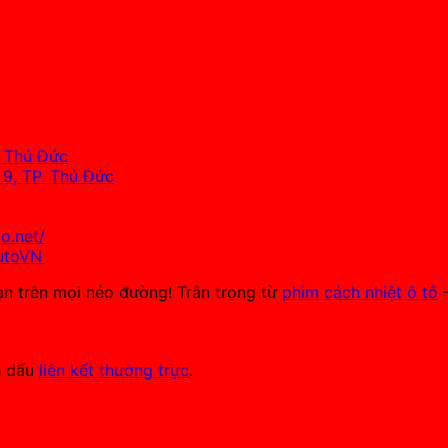
. Thủ Đức
9, TP. Thủ Đức
o.net/
utoVN
ạn trên mọi nẻo đường! Trân trọng từ
phim cách nhiệt ô tô
–
h dấu
liên kết thường trực
.