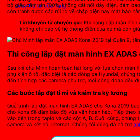
bộ giắc cắm zin 100%, không cắt nối dây điện, đảm bảo
Quay trở lại cửa hàng
còn tránh được các rủi ro về chập điện hay mất bảo hàn
Lời khuyên từ chuyên gia:
Khi nâng cấp màn hình A
không chỉ bảo vệ hệ thống điện của xe mà còn giúp
Thi công lắp đặt màn hình EX ADAS
Sau khi chú Minh hoàn toàn hài lòng với lựa chọn màn h
phụ kiện ô tô, đặc biệt là các dòng xe Hyundai, chúng t
đến tích hợp các camera phụ trợ, mọi công đoạn đều đư
Các bước lắp đặt tỉ mỉ và kiểm tra kỹ lưỡng
Quá trình lắp đặt màn hình EX ADAS cho Kona 2019 bao 
cho Kona để đảm bảo độ vừa vặn hoàn hảo. Tiếp theo là
vào bên trong taplo và các cột A, B. Cuối cùng, chúng 
camera và kết nối internet. Chúng tôi cũng đã hỗ trợ
an