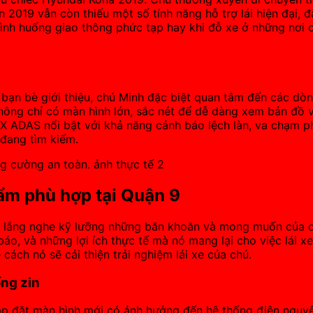
019 vẫn còn thiếu một số tính năng hỗ trợ lái hiện đại, đ
ình huống giao thông phức tạp hay khi đỗ xe ở những nơi ch
ược bạn bè giới thiệu, chú Minh đặc biệt quan tâm đến các
ng chỉ có màn hình lớn, sắc nét để dễ dàng xem bản đồ và 
EX ADAS nổi bật với khả năng cảnh báo lệch làn, va chạm ph
đang tìm kiếm.
hẩm phù hợp tại Quận 9
an lắng nghe kỹ lưỡng những băn khoăn và mong muốn của ch
o, và những lợi ích thực tế mà nó mang lại cho việc lái x
ách nó sẽ cải thiện trải nghiệm lái xe của chú.
ống zin
 lắp đặt màn hình mới có ảnh hưởng đến hệ thống điện ngu