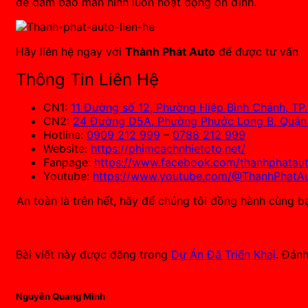
để đảm bảo màn hình luôn hoạt động ổn định.
Hãy liên hệ ngay với
Thành Phát Auto
để được tư vấn
Thông Tin Liên Hệ
CN1:
11 Đường số 12, Phường Hiệp Bình Chánh, TP
CN2:
24 Đường D5A, Phường Phước Long B, Quận 
Hotline:
0909 212 999
–
0788 212 999
Website:
https://phimcachnhietoto.net/
Fanpage:
https://www.facebook.com/thanhphataut
Youtube:
https://www.youtube.com/@ThanhPhatA
An toàn là trên hết, hãy để chúng tôi đồng hành cùng b
Bài viết này được đăng trong
Dự Án Đã Triển Khai
. Đán
Nguyễn Quang Minh