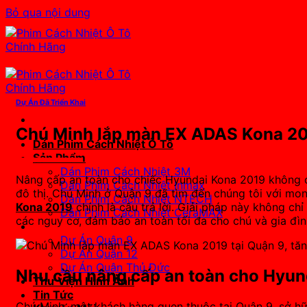
Bỏ qua nội dung
Dự Án Đã Triển Khai
Chú Minh lắp màn EX ADAS Kona 201
Dán Phim Cách Nhiệt Ô Tô
Sản Phẩm
Dán Phim Cách Nhiệt 3M
Nâng cấp an toàn cho chiếc Hyundai Kona 2019 không ch
Dán Phim Cách Nhiệt Inmax
đô thị. Chú Minh ở Quận 9 đã tìm đến chúng tôi với mon
Dán Phim Cách Nhiệt NTECH
Kona 2019
chính là câu trả lời. Giải pháp này không chỉ 
Dán Phim Cách Nhiệt CeraMAX
các nguy cơ, đảm bảo an toàn tối đa cho chú và gia đìn
Dự Án Đã Triển Khai
Dự Án Quận 9
Dự Án Quận 12
Dự Án Quận Thủ Đức
Nhu cầu nâng cấp an toàn cho Hyun
Thư Viện Hình Ảnh
Tin Tức
Chú Minh, một khách hàng quen thuộc tại Quận 9, sở hữ