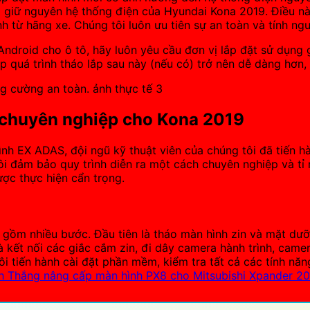
 giữ nguyên hệ thống điện của Hyundai Kona 2019. Điều nà
h từ hãng xe. Chúng tôi luôn ưu tiên sự an toàn và tính n
ndroid cho ô tô, hãy luôn yêu cầu đơn vị lắp đặt sử dụng 
 quá trình tháo lắp sau này (nếu có) trở nên dễ dàng hơn, 
 chuyên nghiệp cho Kona 2019
ình EX ADAS, đội ngũ kỹ thuật viên của chúng tôi đã tiến h
ôi đảm bảo quy trình diễn ra một cách chuyên nghiệp và tỉ 
ợc thực hiện cẩn trọng.
gồm nhiều bước. Đầu tiên là tháo màn hình zin và mặt dưỡ
 kết nối các giắc cắm zin, đi dây camera hành trình, came
tôi tiến hành cài đặt phần mềm, kiểm tra tất cả các tính n
h Thắng nâng cấp màn hình PX8 cho Mitsubishi Xpander 20