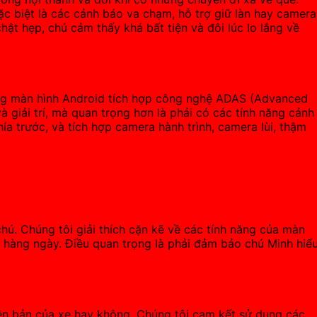
ặc biệt là các cảnh báo va chạm, hỗ trợ giữ làn hay camera
ật hẹp, chú cảm thấy khá bất tiện và đôi lúc lo lắng về
 dòng màn hình Android tích hợp công nghệ ADAS (Advanced
giải trí, mà quan trọng hơn là phải có các tính năng cảnh
ía trước, và tích hợp camera hành trình, camera lùi, thậm
ú. Chúng tôi giải thích cặn kẽ về các tính năng của màn
e hàng ngày. Điều quan trọng là phải đảm bảo chú Minh hiể
yên bản của xe hay không. Chúng tôi cam kết sử dụng các