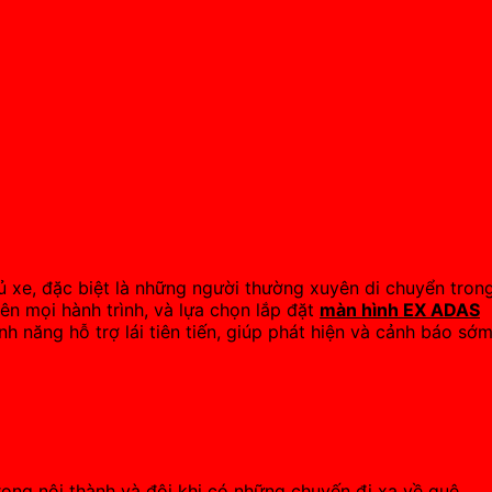
 xe, đặc biệt là những người thường xuyên di chuyển tron
ên mọi hành trình, và lựa chọn lắp đặt
màn hình EX ADAS
ính năng hỗ trợ lái tiên tiến, giúp phát hiện và cảnh báo sớ
ong nội thành và đôi khi có những chuyến đi xa về quê.