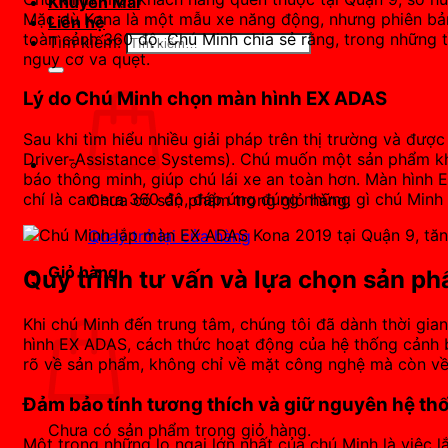
Khuyến Mãi
Mặc dù Kona là một mẫu xe năng động, nhưng phiên bản 2
Liên hệ
toàn cảnh 360 độ. Chú Minh chia sẻ rằng, trong những t
Tìm kiếm:
nguy cơ va quẹt.
Lý do Chú Minh chọn màn hình EX ADAS
Sau khi tìm hiểu nhiều giải pháp trên thị trường và đ
Driver-Assistance Systems). Chú muốn một sản phẩm khô
báo thông minh, giúp chú lái xe an toàn hơn. Màn hình 
chí là camera 360 độ, đáp ứng đúng những gì chú Minh 
Chưa có sản phẩm trong giỏ hàng.
Quay trở lại cửa hàng
Giỏ hàng
Quy trình tư vấn và lựa chọn sản p
Khi chú Minh đến trung tâm, chúng tôi đã dành thời gi
hình EX ADAS, cách thức hoạt động của hệ thống cảnh bá
rõ về sản phẩm, không chỉ về mặt công nghệ mà còn về c
Đảm bảo tính tương thích và giữ nguyên hệ th
Chưa có sản phẩm trong giỏ hàng.
Một trong những lo ngại lớn nhất của chú Minh là việc