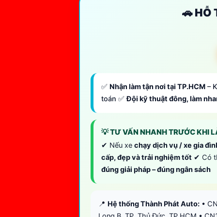
🚗 HỖ
✅
Nhận làm tận nơi tại TP.HCM
– K
toán ✅
Đội kỹ thuật đông, làm nh
💡 TƯ VẤN NHANH TRƯỚC KHI 
✔ Nếu xe
chạy dịch vụ / xe gia đìn
cấp, đẹp và trải nghiệm tốt
✔ Có 
đúng giải pháp – đúng ngân sách
📍
Hệ thống Thành Phát Auto:
• CN
Long B, TP. Thủ Đức, TP.HCM • CN