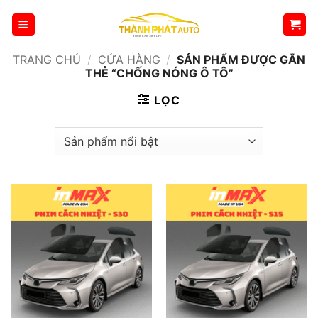
Bỏ
qua
nội
TRANG CHỦ
/
CỬA HÀNG
/
SẢN PHẨM ĐƯỢC GẮN
dung
THẺ “CHỐNG NÓNG Ô TÔ”
LỌC