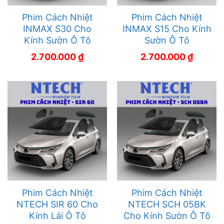
Phim Cách Nhiệt
Phim Cách Nhiệt
INMAX S30 Cho
INMAX S15 Cho Kính
Kính Sườn Ô Tô
Sườn Ô Tô
2.700.000
₫
2.700.000
₫
Phim Cách Nhiệt
Phim Cách Nhiệt
NTECH SIR 60 Cho
NTECH SCH 05BK
Kính Lái Ô Tô
Cho Kính Sườn Ô Tô