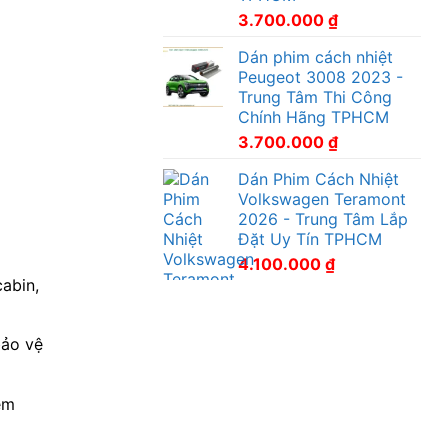
3.700.000
₫
Dán phim cách nhiệt
Peugeot 3008 2023 -
Trung Tâm Thi Công
Chính Hãng TPHCM
3.700.000
₫
Dán Phim Cách Nhiệt
Volkswagen Teramont
2026 - Trung Tâm Lắp
Đặt Uy Tín TPHCM
4.100.000
₫
abin,
bảo vệ
ệm