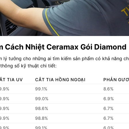
m Cách Nhiệt Ceramax Gói Diamond
n lý tưởng cho những ai tìm kiếm sản phẩm có khả năng c
hông số kỹ thuật chi tiết:
ẮT TIA UV
CẮT TIA HỒNG NGOẠI
PHẢN GƯ
9.9%
99.1%
8.6%
9.9%
99.0%
6.9%
9.9%
98.6%
6.7%
9.9%
98.8%
6.7%
9.9%
99.1%
6.0%