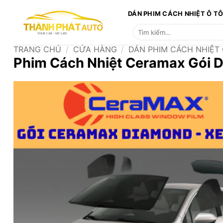
Bỏ
DÁN PHIM CÁCH NHIỆT Ô T
qua
Tìm
nội
kiếm:
dung
TRANG CHỦ
/
CỬA HÀNG
/
DÁN PHIM CÁCH NHIỆT
Phim Cách Nhiệt Ceramax Gói 