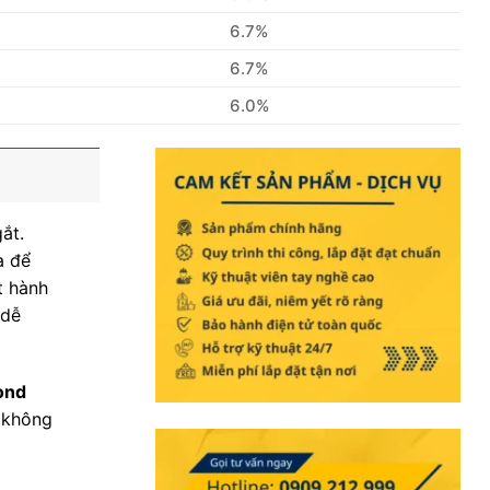
6.7%
6.7%
6.0%
ắt.
a để
t hành
 dễ
ond
t không