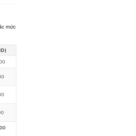
các mức
ND)
00
00
00
00
000