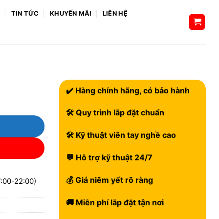
H
TIN TỨC
KHUYẾN MÃI
LIÊN HỆ
✔️ Hàng chính hãng, có bảo hành
🛠 Quy trình lắp đặt chuẩn
🛠 Kỹ thuật viên tay nghề cao
💬 Hỗ trợ kỹ thuật 24/7
💰 Giá niêm yết rõ ràng
:00-22:00)
🚚 Miễn phí lắp đặt tận nơi