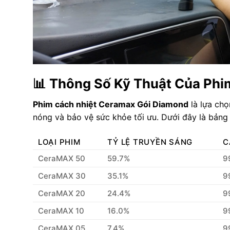
📊 Thông Số Kỹ Thuật Của Phi
Phim cách nhiệt Ceramax Gói Diamond
là lựa chọ
nóng và bảo vệ sức khỏe tối ưu. Dưới đây là bảng t
LOẠI PHIM
TỶ LỆ TRUYỀN SÁNG
C
CeraMAX 50
59.7%
9
CeraMAX 30
35.1%
9
CeraMAX 20
24.4%
9
CeraMAX 10
16.0%
9
CeraMAX 05
7.4%
9