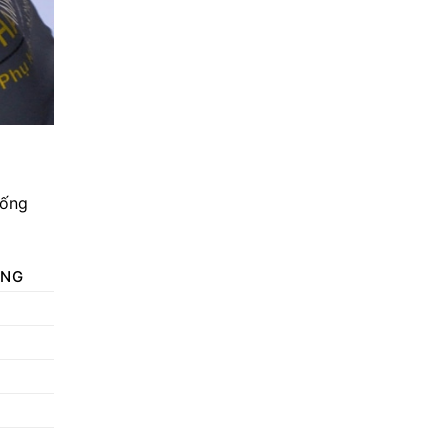
hống
ƠNG