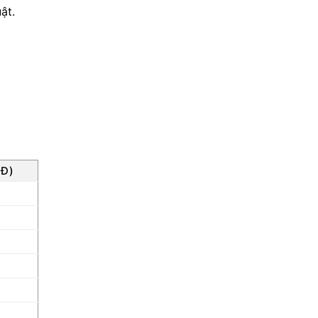
ật.
NĐ)