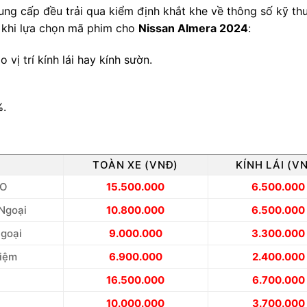
ung cấp đều trải qua kiểm định khắt khe về thông số kỹ thu
m khi lựa chọn mã phim cho
Nissan Almera 2024
:
vị trí kính lái hay kính sườn.
%.
M
TOÀN XE (VNĐ)
KÍNH LÁI (V
RO
15.500.000
6.500.000
 Ngoại
10.800.000
6.500.000
goại
9.000.000
3.300.000
kiệm
6.900.000
2.400.000
16.500.000
6.700.000
10.000.000
3.700.000