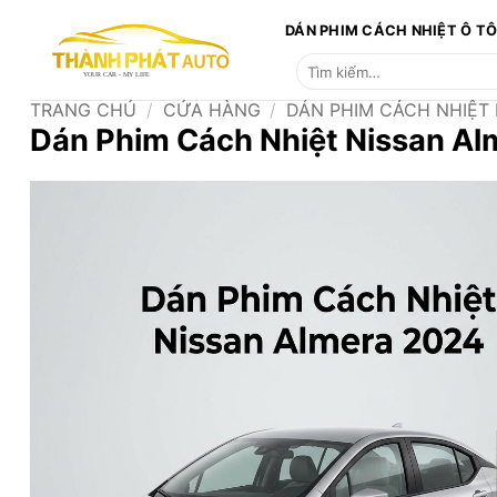
Bỏ
DÁN PHIM CÁCH NHIỆT Ô T
qua
Tìm
nội
kiếm:
dung
TRANG CHỦ
/
CỬA HÀNG
/
DÁN PHIM CÁCH NHIỆT
Dán Phim Cách Nhiệt Nissan A