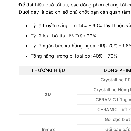
Để đạt hiệu quả tối ưu, các dòng phim chúng tôi c
Dưới đây là các chỉ số chủ chốt bạn cần quan tâ
Tỷ lệ truyền sáng: Từ 14% – 60% tùy thuộc vào 
Tỷ lệ loại bỏ tia UV: Trên 99%.
Tỷ lệ ngăn bức xạ hồng ngoại (IR): 70% – 98
Tổng năng lượng bị loại bỏ: 40% – 70%.
THƯƠNG HIỆU
DÒNG PHI
Crystalline P
Crystalline Hồng
3M
CERAMIC hồng n
CERAMIC Tiết 
Gói đặc biệt
Inmax
Gói cao cấp