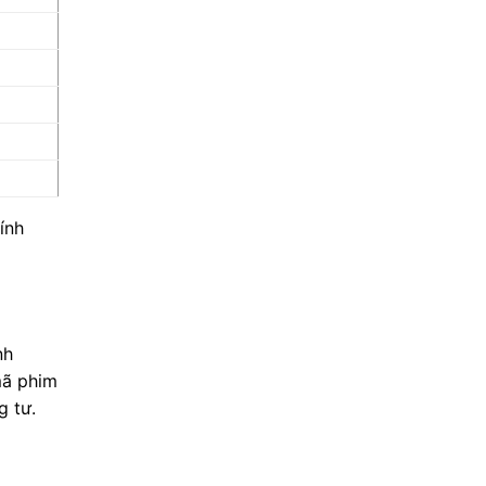
ính
nh
 mã phim
g tư.