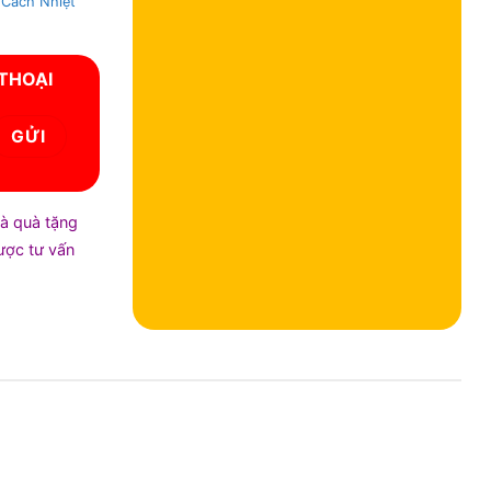
 Cách Nhiệt
 THOẠI
và quà tặng
được tư vấn