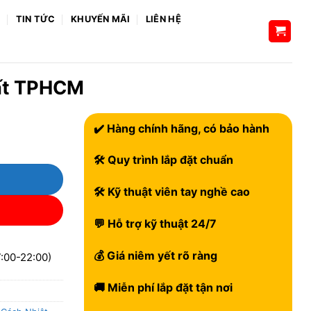
H
TIN TỨC
KHUYẾN MÃI
LIÊN HỆ
hất TPHCM
✔️ Hàng chính hãng, có bảo hành
🛠 Quy trình lắp đặt chuẩn
🛠 Kỹ thuật viên tay nghề cao
💬 Hỗ trợ kỹ thuật 24/7
💰 Giá niêm yết rõ ràng
:00-22:00)
🚚 Miễn phí lắp đặt tận nơi