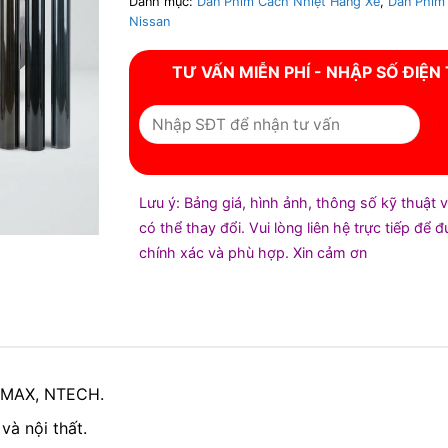
Danh mục:
Dán Phim Cách Nhiệt Hãng Xe
,
Dán Phim
Nissan
TƯ VẤN MIỄN PHÍ - NHẬP SỐ ĐIỆN
Lưu ý: Bảng giá, hình ảnh, thông số kỹ thuật 
có thể thay đổi. Vui lòng liên hệ trực tiếp để 
chính xác và phù hợp. Xin cảm ơn
raMAX, NTECH.
và nội thất.