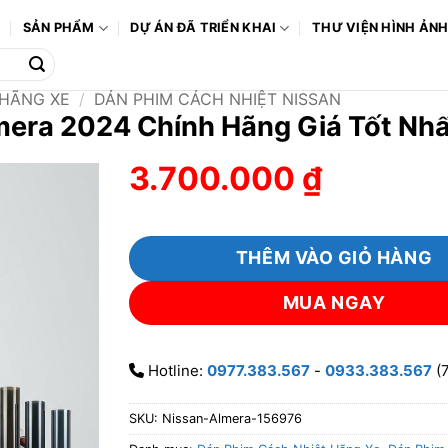
Ô
SẢN PHẨM
DỰ ÁN ĐÃ TRIỂN KHAI
THƯ VIỆN HÌNH ẢN
 HÃNG XE
/
DÁN PHIM CÁCH NHIỆT NISSAN
lmera 2024 Chính Hãng Giá Tốt N
3.700.000
₫
THÊM VÀO GIỎ HÀNG
MUA NGAY
Hotline:
0977.383.567
-
0933.383.567
(7
SKU:
Nissan-Almera-156976