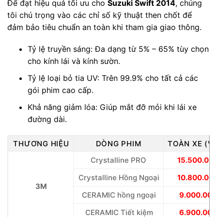
Để đạt hiệu quả tối ưu cho
Suzuki Swift 2014
, chúng
tôi chú trọng vào các chỉ số kỹ thuật then chốt để
đảm bảo tiêu chuẩn an toàn khi tham gia giao thông.
Tỷ lệ truyền sáng: Đa dạng từ 5% – 65% tùy chọn
cho kính lái và kính sườn.
Tỷ lệ loại bỏ tia UV: Trên 99.9% cho tất cả các
gói phim cao cấp.
Khả năng giảm lóa: Giúp mắt đỡ mỏi khi lái xe
đường dài.
THƯƠNG HIỆU
DÒNG PHIM
TOÀN XE (V
Crystalline PRO
15.500.00
Crystalline Hồng Ngoại
10.800.00
3M
CERAMIC hồng ngoại
9.000.000
CERAMIC Tiết kiệm
6.900.000