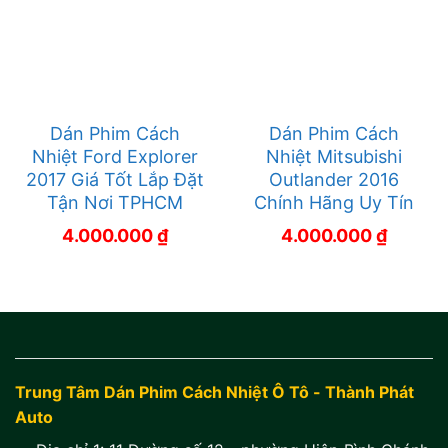
Dán Phim Cách
Dán Phim Cách
Nhiệt Ford Explorer
Nhiệt Mitsubishi
2017 Giá Tốt Lắp Đặt
Outlander 2016
Tận Nơi TPHCM
Chính Hãng Uy Tín
4.000.000
₫
4.000.000
₫
Trung Tâm Dán Phim Cách Nhiệt Ô Tô - Thành Phát
Auto