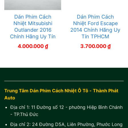
Dán Phim Cách
Dán Phim Cách
Nhiệt Mitsubishi
Nhiệt Ford Escape
Outlander 2016
2014 Chính Hãng Uy
Chính Hãng Uy Tín
Tín TPHCM
4.000.000
₫
3.700.000
₫
Trung Tâm Dán Phim Cách Nhiệt Ô Tô - Thành Phát
Auto
Địa chỉ 1:
11 Đường số 12 - phường Hiệp Bình Chánh
- TP.Thủ Đức
Địa chỉ 2:
24 Đường D5A, Liên Phường, Phước Long