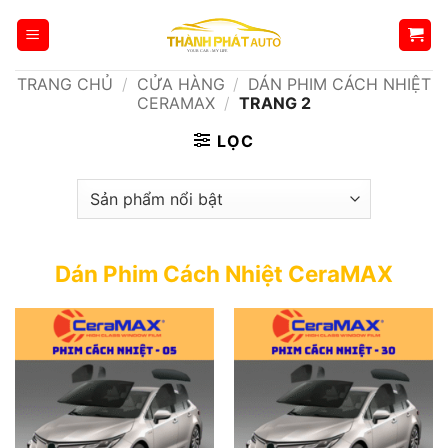
Bỏ
qua
nội
TRANG CHỦ
/
CỬA HÀNG
/
DÁN PHIM CÁCH NHIỆT
dung
CERAMAX
/
TRANG 2
LỌC
Dán Phim Cách Nhiệt CeraMAX