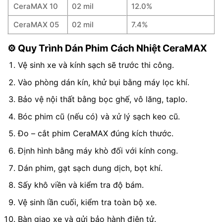
CeraMAX 10
02 mil
12.0%
CeraMAX 05
02 mil
7.4%
⚙️ Quy Trình Dán Phim Cách Nhiệt CeraMAX
Vệ sinh xe và kính sạch sẽ trước thi công.
Vào phòng dán kín, khử bụi bằng máy lọc khí.
Bảo vệ nội thất bằng bọc ghế, vô lăng, taplo.
Bóc phim cũ (nếu có) và xử lý sạch keo cũ.
Đo – cắt phim CeraMAX đúng kích thước.
Định hình bằng máy khò đối với kính cong.
Dán phim, gạt sạch dung dịch, bọt khí.
Sấy khô viền và kiểm tra độ bám.
Vệ sinh lần cuối, kiểm tra toàn bộ xe.
Bàn giao xe và gửi bảo hành điện tử.