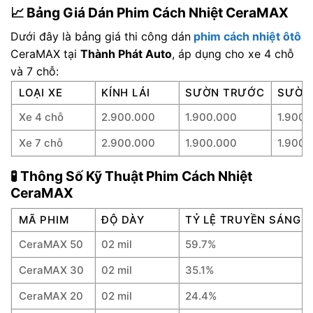
📈 Bảng Giá Dán Phim Cách Nhiệt CeraMAX
Dưới đây là bảng giá thi công dán
phim cách nhiệt ôtô
CeraMAX tại
Thành Phát Auto
, áp dụng cho xe 4 chỗ
và 7 chỗ:
LOẠI XE
KÍNH LÁI
SƯỜN TRƯỚC
SƯỜN
Xe 4 chỗ
2.900.000
1.900.000
1.900.
Xe 7 chỗ
2.900.000
1.900.000
1.900.
🧪 Thông Số Kỹ Thuật Phim Cách Nhiệt
CeraMAX
MÃ PHIM
ĐỘ DÀY
TỶ LỆ TRUYỀN SÁNG
CeraMAX 50
02 mil
59.7%
CeraMAX 30
02 mil
35.1%
CeraMAX 20
02 mil
24.4%