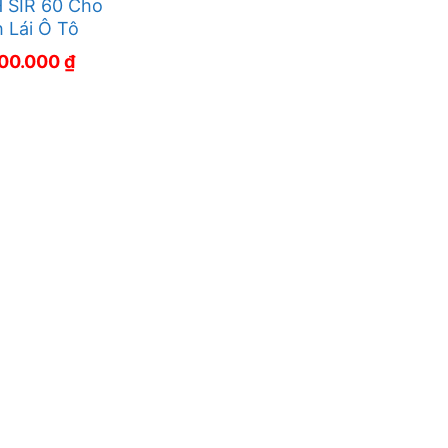
 SIR 60 Cho
 Lái Ô Tô
500.000
₫