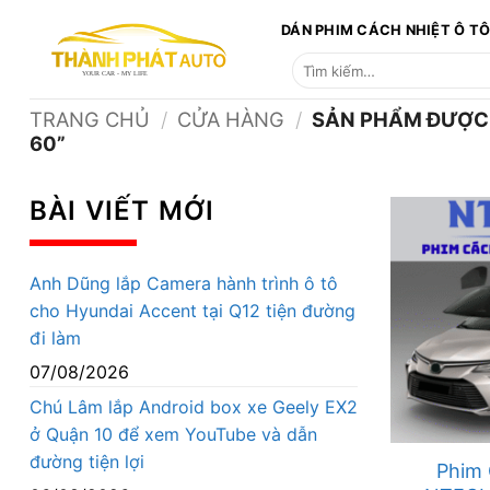
Bỏ
DÁN PHIM CÁCH NHIỆT Ô T
qua
Tìm
nội
kiếm:
dung
TRANG CHỦ
/
CỬA HÀNG
/
SẢN PHẨM ĐƯỢC G
60”
BÀI VIẾT MỚI
Anh Dũng lắp Camera hành trình ô tô
cho Hyundai Accent tại Q12 tiện đường
đi làm
07/08/2026
Chú Lâm lắp Android box xe Geely EX2
ở Quận 10 để xem YouTube và dẫn
đường tiện lợi
Phim 