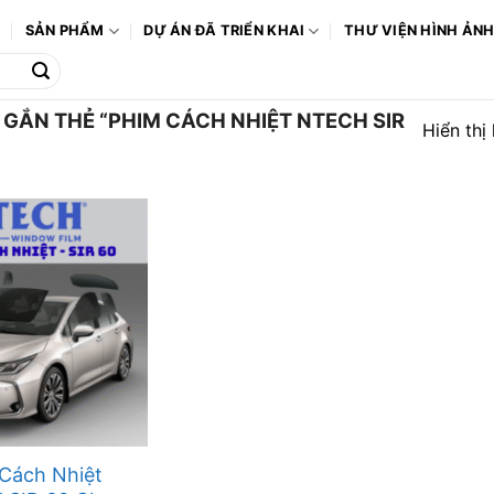
Ô
SẢN PHẨM
DỰ ÁN ĐÃ TRIỂN KHAI
THƯ VIỆN HÌNH ẢN
ẮN THẺ “PHIM CÁCH NHIỆT NTECH SIR
Hiển thị
Cách Nhiệt