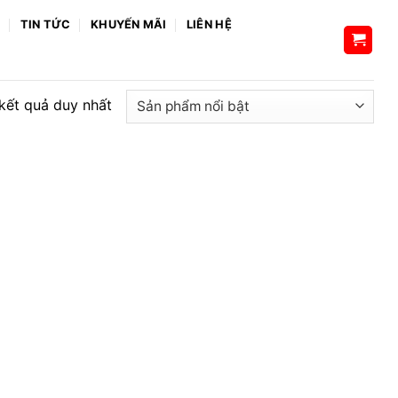
H
TIN TỨC
KHUYẾN MÃI
LIÊN HỆ
 kết quả duy nhất