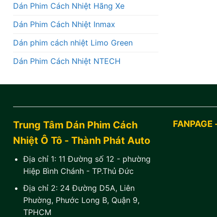
Dán Phim Cách Nhiệt Hãng Xe
Dán Phim Cách Nhiệt Inmax
Dán phim cách nhiệt Limo Green
Dán Phim Cách Nhiệt NTECH
FANPAGE 
Trung Tâm Dán Phim Cách
Nhiệt Ô Tô - Thành Phát Auto
Địa chỉ 1:
11 Đường số 12 - phường
Hiệp Bình Chánh - TP.Thủ Đức
Địa chỉ 2:
24 Đường D5A, Liên
Phường, Phước Long B, Quận 9,
TPHCM