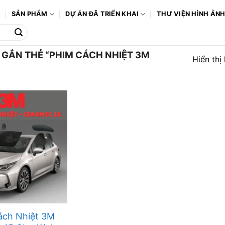
Ô
SẢN PHẨM
DỰ ÁN ĐÃ TRIỂN KHAI
THƯ VIỆN HÌNH ẢN
GẮN THẺ “PHIM CÁCH NHIỆT 3M
Hiển thị
ách Nhiệt 3M