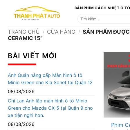
Bỏ
DÁN PHIM CÁCH NHIỆT Ô T
qua
Tìm
nội
kiếm:
dung
TRANG CHỦ
/
CỬA HÀNG
/
SẢN PHẨM ĐƯỢC 
CERAMIC 15”
BÀI VIẾT MỚI
Anh Quân nâng cấp Màn hình ô tô
Minio Green cho Kia Sonet tại Quận 12
08/08/2026
Chị Lan Anh lắp màn hình ô tô Minio
Green cho Mazda CX-5 tại Quận 9 cho
xe tiện nghi hơn.
08/08/2026
Phim C