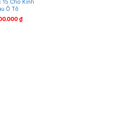
 15 Cho Kính
au Ô Tô
700.000
₫