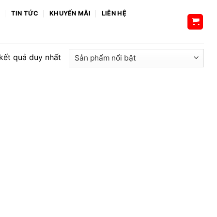
H
TIN TỨC
KHUYẾN MÃI
LIÊN HỆ
 kết quả duy nhất