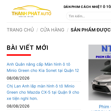
Bỏ
DÁN PHIM CÁCH NHIỆT Ô T
qua
Tìm
nội
kiếm:
dung
TRANG CHỦ
/
CỬA HÀNG
/
SẢN PHẨM ĐƯỢC G
BÀI VIẾT MỚI
Anh Quân nâng cấp Màn hình ô tô
Minio Green cho Kia Sonet tại Quận 12
08/08/2026
Chị Lan Anh lắp màn hình ô tô Minio
Green cho Mazda CX-5 tại Quận 9 cho
xe tiện nghi hơn.
08/08/2026
Phim 