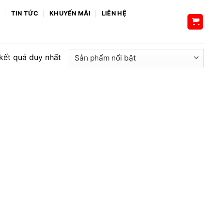
H
TIN TỨC
KHUYẾN MÃI
LIÊN HỆ
 kết quả duy nhất