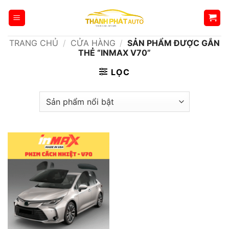
Bỏ
qua
nội
TRANG CHỦ
/
CỬA HÀNG
/
SẢN PHẨM ĐƯỢC GẮN
dung
THẺ “INMAX V70”
LỌC