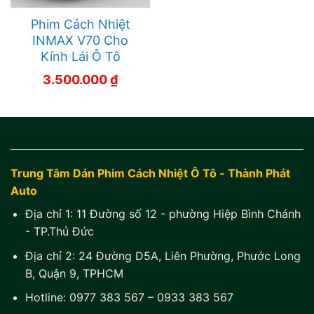
Phim Cách Nhiệt
INMAX V70 Cho
Kính Lái Ô Tô
3.500.000
₫
Trung Tâm Dán Phim Cách Nhiệt Ô Tô - Thành Phát
Auto
Địa chỉ 1:
11 Đường số 12 - phường Hiệp Bình Chánh
- TP.Thủ Đức
Địa chỉ 2:
24 Đường D5A, Liên Phường, Phước Long
B, Quận 9, TPHCM
Hotline:
0977 383 567
–
0933 383 567