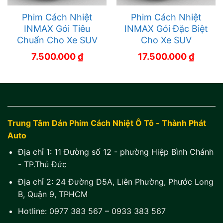
Phim Cách Nhiệt
Phim Cách Nhiệt
INMAX Gói Tiêu
INMAX Gói Đặc Biệt
Chuẩn Cho Xe SUV
Cho Xe SUV
7.500.000
₫
17.500.000
₫
Trung Tâm Dán Phim Cách Nhiệt Ô Tô - Thành Phát
Auto
Địa chỉ 1:
11 Đường số 12 - phường Hiệp Bình Chánh
- TP.Thủ Đức
Địa chỉ 2:
24 Đường D5A, Liên Phường, Phước Long
B, Quận 9, TPHCM
Hotline:
0977 383 567
–
0933 383 567