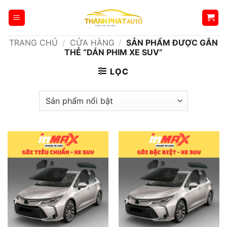
Bỏ
qua
nội
TRANG CHỦ
/
CỬA HÀNG
/
SẢN PHẨM ĐƯỢC GẮN
dung
THẺ “DÁN PHIM XE SUV”
LỌC