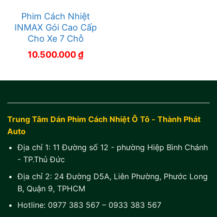
Phim Cách Nhiệt
INMAX Gói Cao Cấp
Cho Xe 7 Chỗ
10.500.000
₫
Trung Tâm Dán Phim Cách Nhiệt Ô Tô - Thành Phát
Auto
Địa chỉ 1:
11 Đường số 12 - phường Hiệp Bình Chánh
- TP.Thủ Đức
Địa chỉ 2:
24 Đường D5A, Liên Phường, Phước Long
B, Quận 9, TPHCM
Hotline:
0977 383 567
–
0933 383 567