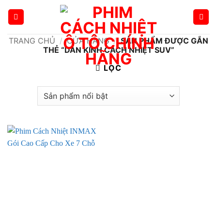
Bỏ
qua
nội
TRANG CHỦ
/
CỬA HÀNG
/
SẢN PHẨM ĐƯỢC GẮN
dung
THẺ “DÁN KÍNH CÁCH NHIỆT SUV”
LỌC