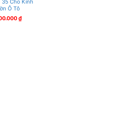
 35 Cho Kính
ờn Ô Tô
400.000
₫