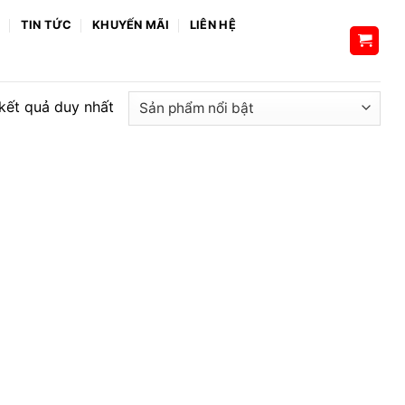
H
TIN TỨC
KHUYẾN MÃI
LIÊN HỆ
 kết quả duy nhất