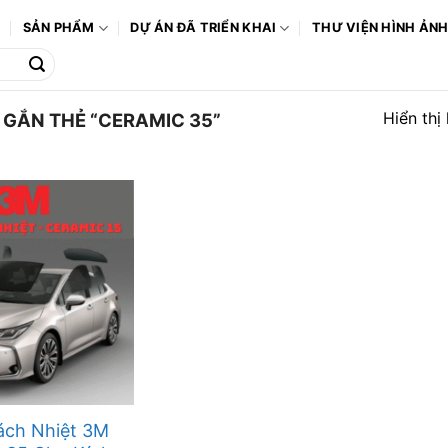
Ô
SẢN PHẨM
DỰ ÁN ĐÃ TRIỂN KHAI
THƯ VIỆN HÌNH ẢN
Hiển thị
GẮN THẺ “CERAMIC 35”
ách Nhiệt 3M