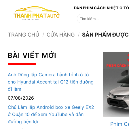
Bỏ
DÁN PHIM CÁCH NHIỆT Ô T
qua
Tìm
nội
kiếm:
dung
TRANG CHỦ
/
CỬA HÀNG
/
SẢN PHẨM ĐƯỢC 
BÀI VIẾT MỚI
Anh Dũng lắp Camera hành trình ô tô
cho Hyundai Accent tại Q12 tiện đường
đi làm
07/08/2026
Chú Lâm lắp Android box xe Geely EX2
ở Quận 10 để xem YouTube và dẫn
đường tiện lợi
Phim C