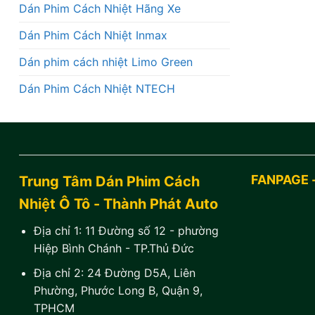
Dán Phim Cách Nhiệt Hãng Xe
Dán Phim Cách Nhiệt Inmax
Dán phim cách nhiệt Limo Green
Dán Phim Cách Nhiệt NTECH
FANPAGE 
Trung Tâm Dán Phim Cách
Nhiệt Ô Tô - Thành Phát Auto
Địa chỉ 1:
11 Đường số 12 - phường
Hiệp Bình Chánh - TP.Thủ Đức
Địa chỉ 2:
24 Đường D5A, Liên
Phường, Phước Long B, Quận 9,
TPHCM