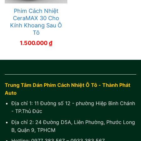
Phim Cách Nhiệt
CeraMAX 30 Cho
Kính Khoang Sau Ô
Tô
1.500.000
₫
Trung Tâm Dán Phim Cách Nhiệt Ô Tô - Thành Phát
Auto
Địa chỉ 1:
11 Đường số 12 - phường Hiệp Bình Chánh
- TP.Thủ Đức
Địa chỉ 2:
24 Đường D5A, Liên Phường, Phước Long
B, Quận 9, TPHCM
Hotline:
0977 383 567
–
0933 383 567