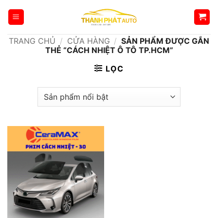
Bỏ
qua
nội
TRANG CHỦ
/
CỬA HÀNG
/
SẢN PHẨM ĐƯỢC GẮN
dung
THẺ “CÁCH NHIỆT Ô TÔ TP.HCM”
LỌC