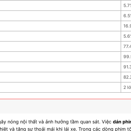
5.7
6.5
16.
5.6
77.
99
91.
82.
2 l
 gây nóng nội thất và ảnh hưởng tầm quan sát. Việc
dán phi
iệt và tăng sự thoải mái khi lái xe. Trong các dòng phim t