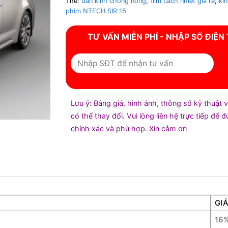
Thẻ:
dán kính chống nóng
,
film cách nhiệt giá rẻ
,
kí
phim NTECH SIR 15
TƯ VẤN MIỄN PHÍ - NHẬP SỐ ĐIỆN
Lưu ý: Bảng giá, hình ảnh, thông số kỹ thuật 
có thể thay đổi. Vui lòng liên hệ trực tiếp để 
chính xác và phù hợp. Xin cảm ơn
GIÁ
16