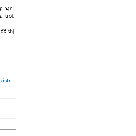
úp hạn
i trời.
đô thị
cách