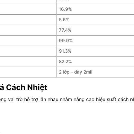
16.9%
5.6%
77.4%
99.9%
91.3%
82.2%
2 lớp – dày 2mil
ả Cách Nhiệt
ng vai trò hỗ trợ lẫn nhau nhằm nâng cao hiệu suất cách nh
.