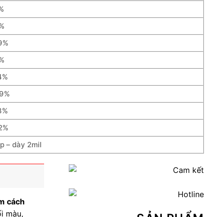
%
%
9%
%
4%
.9%
3%
2%
ớp – dày 2mil
m cách
ối màu,