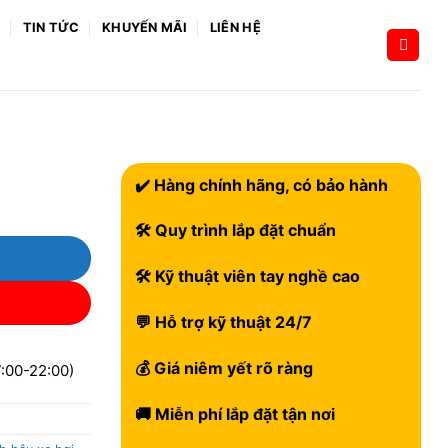
H
TIN TỨC
KHUYẾN MÃI
LIÊN HỆ
✔️ Hàng chính hãng, có bảo hành
🛠 Quy trình lắp đặt chuẩn
🛠 Kỹ thuật viên tay nghề cao
💬 Hỗ trợ kỹ thuật 24/7
💰 Giá niêm yết rõ ràng
:00-22:00)
🚚 Miễn phí lắp đặt tận nơi