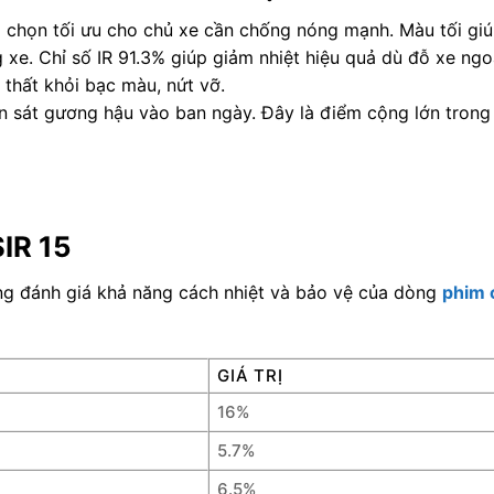
a chọn tối ưu cho chủ xe cần chống nóng mạnh. Màu tối gi
 xe. Chỉ số IR 91.3% giúp giảm nhiệt hiệu quả dù đỗ xe ngoà
thất khỏi bạc màu, nứt vỡ.
an sát gương hậu vào ban ngày. Đây là điểm cộng lớn trong 
IR 15
àng đánh giá khả năng cách nhiệt và bảo vệ của dòng
phim 
GIÁ TRỊ
16%
5.7%
6.5%