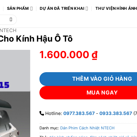
Ô
SẢN PHẨM
DỰ ÁN ĐÃ TRIỂN KHAI
THƯ VIỆN HÌNH ẢN
 NTECH
Cho Kính Hậu Ô Tô
1.600.000
₫
THÊM VÀO GIỎ HÀNG
MUA NGAY
Hotline:
0977.383.567
-
0933.383.567
(7
Danh mục:
Dán Phim Cách Nhiệt NTECH