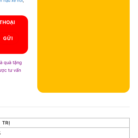
nh hậu xe hơi
,
 THOẠI
và quà tặng
được tư vấn
 TRỊ
%