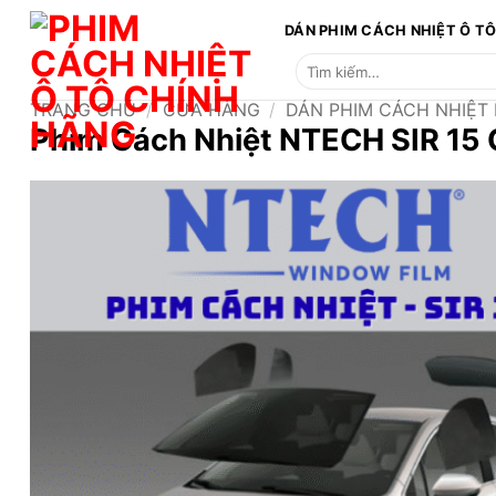
Bỏ
DÁN PHIM CÁCH NHIỆT Ô T
qua
Tìm
nội
kiếm:
dung
TRANG CHỦ
/
CỬA HÀNG
/
DÁN PHIM CÁCH NHIỆT
Phim Cách Nhiệt NTECH SIR 15 