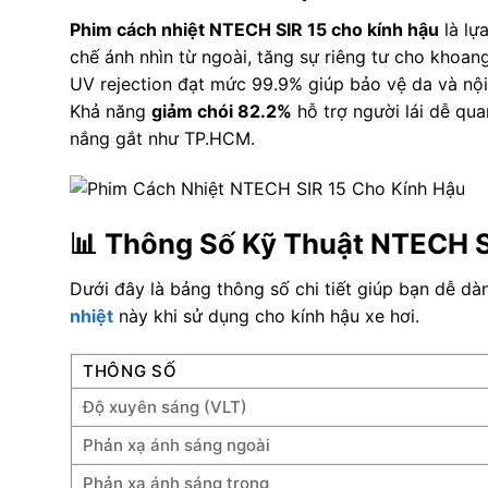
Phim cách nhiệt NTECH SIR 15 cho kính hậu
là lự
chế ánh nhìn từ ngoài, tăng sự riêng tư cho khoang
UV rejection đạt mức 99.9% giúp bảo vệ da và nội 
Khả năng
giảm chói 82.2%
hỗ trợ người lái dễ qu
nắng gắt như TP.HCM.
📊 Thông Số Kỹ Thuật NTECH S
Dưới đây là bảng thông số chi tiết giúp bạn dễ d
nhiệt
này khi sử dụng cho kính hậu xe hơi.
THÔNG SỐ
Độ xuyên sáng (VLT)
Phản xạ ánh sáng ngoài
Phản xạ ánh sáng trong