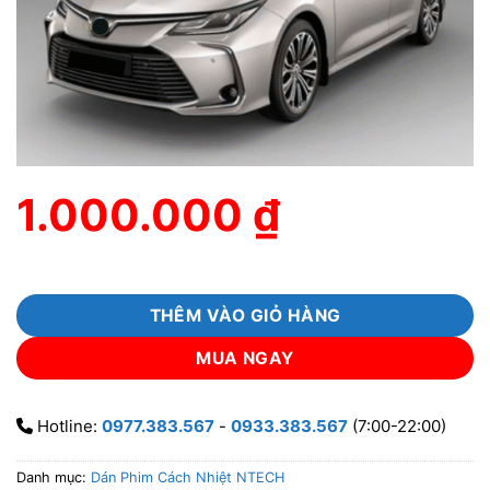
1.000.000
₫
THÊM VÀO GIỎ HÀNG
MUA NGAY
Hotline:
0977.383.567
-
0933.383.567
(7:00-22:00)
Danh mục:
Dán Phim Cách Nhiệt NTECH