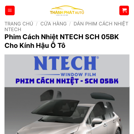
Bỏ
qua
nội
TRANG CHỦ
/
CỬA HÀNG
/
DÁN PHIM CÁCH NHIỆT
dung
NTECH
Phim Cách Nhiệt NTECH SCH 05BK
Cho Kính Hậu Ô Tô