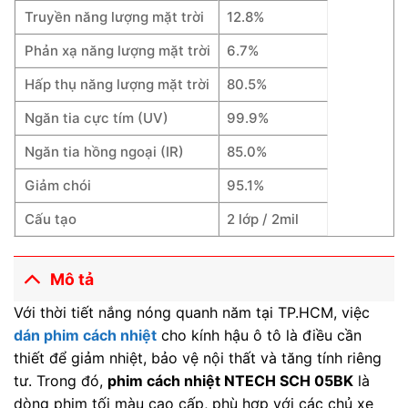
Truyền năng lượng mặt trời
12.8%
Phản xạ năng lượng mặt trời
6.7%
Hấp thụ năng lượng mặt trời
80.5%
Ngăn tia cực tím (UV)
99.9%
Ngăn tia hồng ngoại (IR)
85.0%
Giảm chói
95.1%
Cấu tạo
2 lớp / 2mil
Mô tả
Với thời tiết nắng nóng quanh năm tại TP.HCM, việc
dán phim cách nhiệt
cho kính hậu ô tô là điều cần
thiết để giảm nhiệt, bảo vệ nội thất và tăng tính riêng
tư. Trong đó,
phim cách nhiệt NTECH SCH 05BK
là
dòng phim tối màu cao cấp, phù hợp với các chủ xe