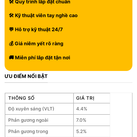
🛠 Quy trình lắp đặt chuẩn
🛠 Kỹ thuật viên tay nghề cao
💬 Hỗ trợ kỹ thuật 24/7
💰 Giá niêm yết rõ ràng
🚚 Miễn phí lắp đặt tận nơi
ƯU ĐIỂM NỔI BẬT
THÔNG SỐ
GIÁ TRỊ
Độ xuyên sáng (VLT)
4.4%
Phản gương ngoài
7.0%
Phản gương trong
5.2%