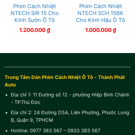
Phim Cách Nhiệt
Phim Cách Nhiệt
NTECH SIR 15 Cho
NTECH SCH 15BK
Kính Sườn Ô Tô
Cho Kính Hậu Ô Tô
1.200.000
₫
1.000.000
₫
Trung Tâm Dán Phim Cách Nhiệt Ô Tô - Thành Phát
Auto
Địa chỉ 1:
11 Đường số 12 - phường Hiệp Bình Chánh
- TP.Thủ Đức
Địa chỉ 2:
24 Đường D5A, Liên Phường, Phước Long
B, Quận 9, TPHCM
Hotline:
0977 383 567
–
0933 383 567