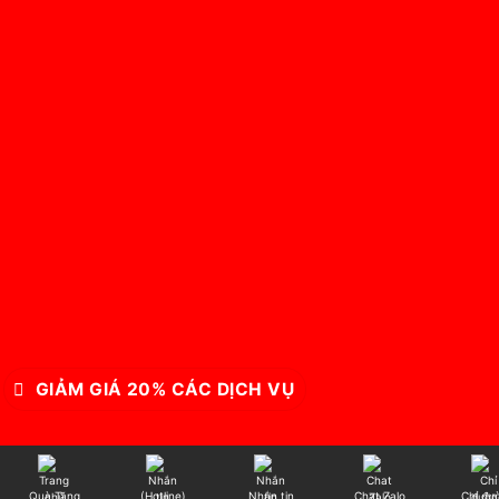
GIẢM GIÁ 20% CÁC DỊCH VỤ
Quà Tặng
(Hotline)
Nhắn tin
Chat Zalo
Chỉ đư