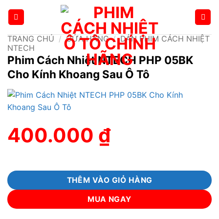
Bỏ
qua
nội
TRANG CHỦ
/
CỬA HÀNG
/
DÁN PHIM CÁCH NHIỆT
dung
NTECH
Phim Cách Nhiệt NTECH PHP 05BK
Cho Kính Khoang Sau Ô Tô
400.000
₫
THÊM VÀO GIỎ HÀNG
MUA NGAY