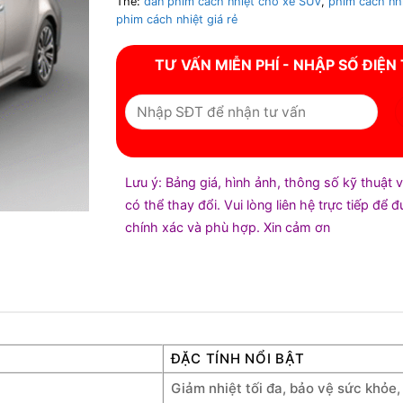
Thẻ:
dán phim cách nhiệt cho xe SUV
,
phim cách nh
phim cách nhiệt giá rẻ
TƯ VẤN MIỄN PHÍ - NHẬP SỐ ĐIỆN
Lưu ý: Bảng giá, hình ảnh, thông số kỹ thuật 
có thể thay đổi. Vui lòng liên hệ trực tiếp để 
chính xác và phù hợp. Xin cảm ơn
ĐẶC TÍNH NỔI BẬT
Giảm nhiệt tối đa, bảo vệ sức khỏe,