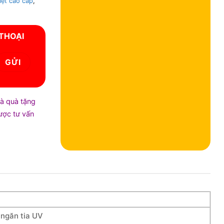
iệt cao cấp
,
 THOẠI
và quà tặng
được tư vấn
 ngăn tia UV