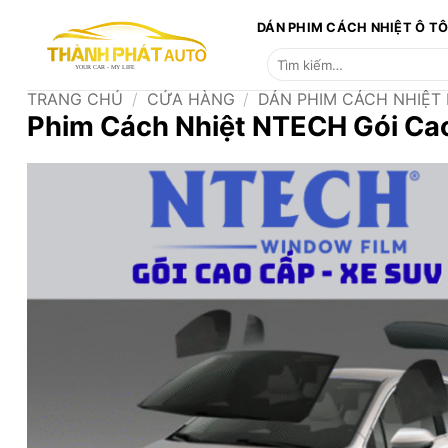
Bỏ
DÁN PHIM CÁCH NHIỆT Ô T
qua
Tìm
nội
kiếm:
dung
TRANG CHỦ
/
CỬA HÀNG
/
DÁN PHIM CÁCH NHIỆT
Phim Cách Nhiệt NTECH Gói Ca