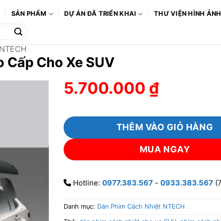
Ô
SẢN PHẨM
DỰ ÁN ĐÃ TRIỂN KHAI
THƯ VIỆN HÌNH ẢN
 NTECH
o Cấp Cho Xe SUV
5.700.000
₫
THÊM VÀO GIỎ HÀNG
MUA NGAY
Hotline:
0977.383.567
-
0933.383.567
(7
Danh mục:
Dán Phim Cách Nhiệt NTECH