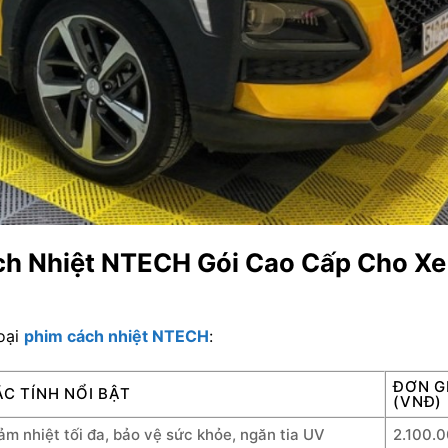
ch Nhiệt NTECH Gói Cao Cấp Cho Xe
oại
phim cách nhiệt NTECH
:
ĐƠN G
C TÍNH NỔI BẬT
(VNĐ)
ảm nhiệt tối đa, bảo vệ sức khỏe, ngăn tia UV
2.100.