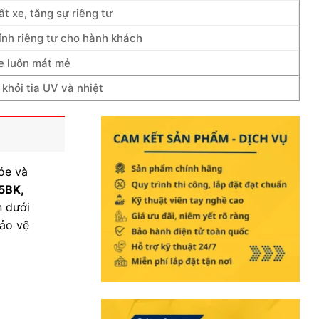
t xe, tăng sự riêng tư
tính riêng tư cho hành khách
xe luôn mát mẻ
khỏi tia UV và nhiệt
ỏe và
5BK,
n dưới
bảo vệ