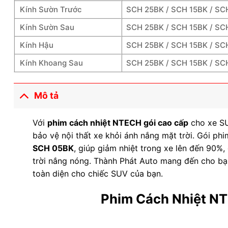
Kính Sườn Trước
SCH 25BK / SCH 15BK / SC
Kính Sườn Sau
SCH 25BK / SCH 15BK / SC
Kính Hậu
SCH 25BK / SCH 15BK / SC
Kính Khoang Sau
SCH 25BK / SCH 15BK / SC
Mô tả
Với
phim cách nhiệt NTECH gói cao cấp
cho xe SU
bảo vệ nội thất xe khỏi ánh nắng mặt trời. Gói p
SCH 05BK
, giúp giảm nhiệt trong xe lên đến 90%,
trời nắng nóng. Thành Phát Auto mang đến cho bạ
toàn diện cho chiếc SUV của bạn.
Phim Cách Nhiệt N