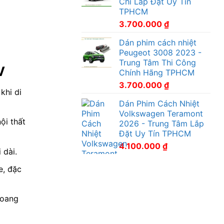
Chỉ Lắp Đặt Uy Tín
TPHCM
3.700.000
₫
Dán phim cách nhiệt
Peugeot 3008 2023 -
Trung Tâm Thi Công
V
Chính Hãng TPHCM
3.700.000
₫
khi di
Dán Phim Cách Nhiệt
Volkswagen Teramont
ội thất
2026 - Trung Tâm Lắp
Đặt Uy Tín TPHCM
4.100.000
₫
 dài.
e, đặc
loang