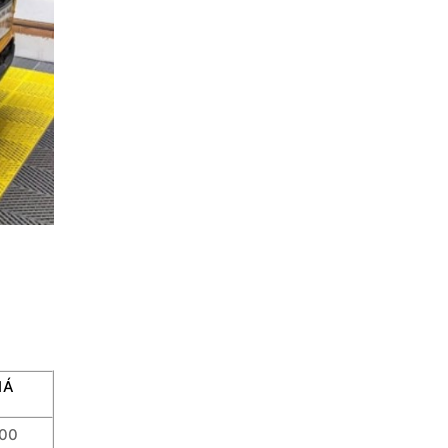
IÁ
000