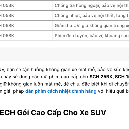
H 05BK
Chống tia hồng ngoại, bảo vệ nội thấ
H 05BK
Chống nhiệt, bảo vệ nội thất, tăng 
H 05BK
Giảm tia UV, giữ không gian trong 
H 05BK
Phim đen tuyền, bảo vệ khoang sau 
V, bạn sẽ tận hưởng không gian xe mát mẻ, bảo vệ sức kh
him này sử dụng các mã phim cao cấp như
SCH 25BK, SCH 1
 giữ không gian luôn mát mẻ, dễ chịu, đặc biệt khi di chuyể
n giải pháp
dán phim cách nhiệt chính hãng
với hiệu quả 
TECH Gói Cao Cấp Cho Xe SUV