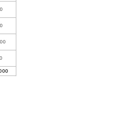
00
00
000
0
.000