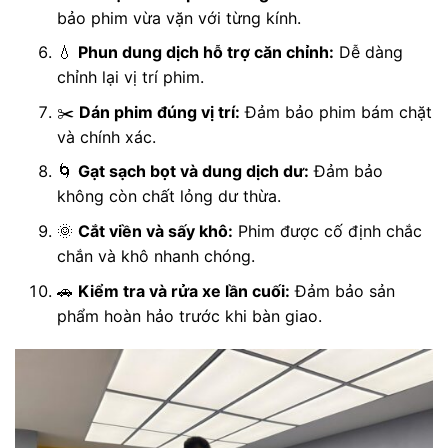
bảo phim vừa vặn với từng kính.
💧
Phun dung dịch hỗ trợ căn chỉnh:
Dễ dàng
chỉnh lại vị trí phim.
✂️
Dán phim đúng vị trí:
Đảm bảo phim bám chặt
và chính xác.
🌀
Gạt sạch bọt và dung dịch dư:
Đảm bảo
không còn chất lỏng dư thừa.
🌞
Cắt viền và sấy khô:
Phim được cố định chắc
chắn và khô nhanh chóng.
🚗
Kiểm tra và rửa xe lần cuối:
Đảm bảo sản
phẩm hoàn hảo trước khi bàn giao.