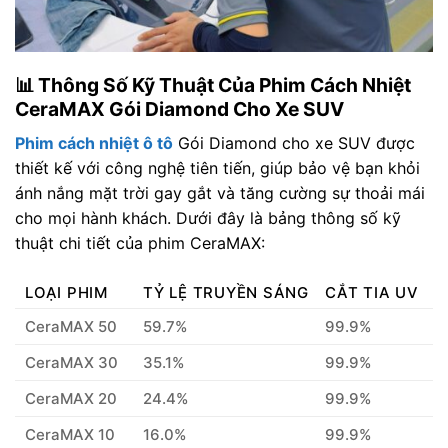
📊 Thông Số Kỹ Thuật Của Phim Cách Nhiệt
CeraMAX Gói Diamond Cho Xe SUV
Phim cách nhiệt ô tô
Gói Diamond cho xe SUV được
thiết kế với công nghệ tiên tiến, giúp bảo vệ bạn khỏi
ánh nắng mặt trời gay gắt và tăng cường sự thoải mái
cho mọi hành khách. Dưới đây là bảng thông số kỹ
thuật chi tiết của phim CeraMAX:
LOẠI PHIM
TỶ LỆ TRUYỀN SÁNG
CẮT TIA UV
CeraMAX 50
59.7%
99.9%
CeraMAX 30
35.1%
99.9%
CeraMAX 20
24.4%
99.9%
CeraMAX 10
16.0%
99.9%