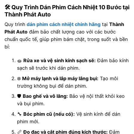
🛠️ Quy Trình Dán Phim Cách Nhiệt 10 Bước tại
Thành Phát Auto
Quy trình
dán phim cách nhiệt chính hãng
tại
Thành
Phát Auto
đảm bảo chất lượng cao với các bước
chuẩn quốc tế, giúp phim bám chặt, trong suốt và bền
bỉ:
🧽
Rửa xe và vệ sinh kính sạch sẽ:
Đảm bảo kính
sạch sẽ trước khi dán phim.
❄️
Mở máy lạnh và lắp máy lắng bụi:
Tạo môi
trường không bụi để dán phim.
🛡️
Bao ghế và vô lăng:
Bảo vệ nội thất khỏi keo
và bụi phim.
🔧
Bóc phim cũ (nếu có):
Vệ sinh kính để dán
phim mới.
📏
Đo đạc và cắt phim đúng kích thước:
Đảm