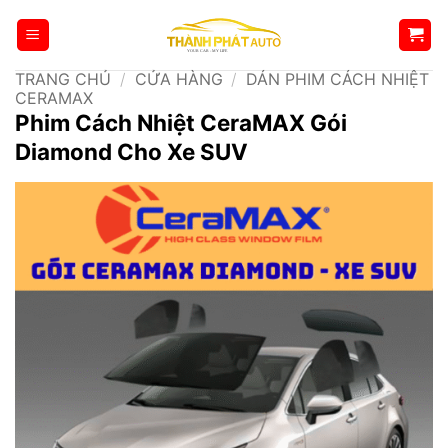
Bỏ
qua
nội
TRANG CHỦ
/
CỬA HÀNG
/
DÁN PHIM CÁCH NHIỆT
dung
CERAMAX
Phim Cách Nhiệt CeraMAX Gói
Diamond Cho Xe SUV