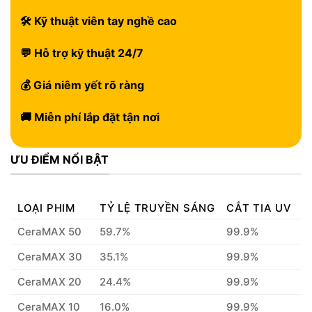
🛠 Kỹ thuật viên tay nghề cao
💬 Hỗ trợ kỹ thuật 24/7
💰 Giá niêm yết rõ ràng
🚚 Miễn phí lắp đặt tận nơi
ƯU ĐIỂM NỔI BẬT
LOẠI PHIM
TỶ LỆ TRUYỀN SÁNG
CẮT TIA UV
CeraMAX 50
59.7%
99.9%
CeraMAX 30
35.1%
99.9%
CeraMAX 20
24.4%
99.9%
CeraMAX 10
16.0%
99.9%