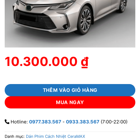
10.300.000
₫
THÊM VÀO GIỎ HÀNG
MUA NGAY
Hotline:
0977.383.567
-
0933.383.567
(7:00-22:00)
Danh mục:
Dán Phim Cách Nhiệt CeraMAX