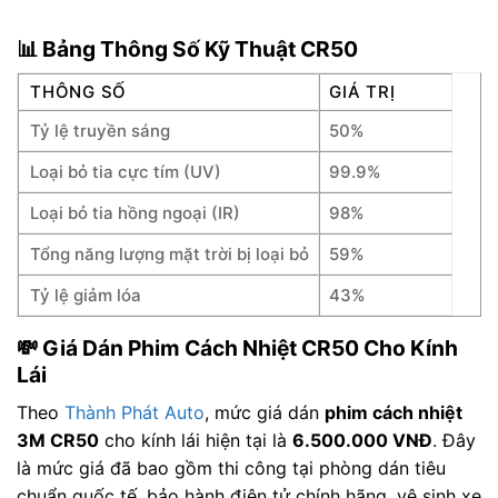
📊 Bảng Thông Số Kỹ Thuật CR50
THÔNG SỐ
GIÁ TRỊ
Tỷ lệ truyền sáng
50%
Loại bỏ tia cực tím (UV)
99.9%
Loại bỏ tia hồng ngoại (IR)
98%
Tổng năng lượng mặt trời bị loại bỏ
59%
Tỷ lệ giảm lóa
43%
💸 Giá Dán Phim Cách Nhiệt CR50 Cho Kính
Lái
Theo
Thành Phát Auto
, mức giá dán
phim cách nhiệt
3M CR50
cho kính lái hiện tại là
6.500.000 VNĐ
. Đây
là mức giá đã bao gồm thi công tại phòng dán tiêu
chuẩn quốc tế, bảo hành điện tử chính hãng, vệ sinh xe