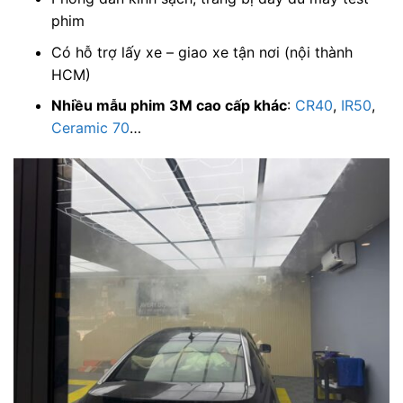
phim
Có hỗ trợ lấy xe – giao xe tận nơi (nội thành
HCM)
Nhiều mẫu phim 3M cao cấp khác
:
CR40
,
IR50
,
Ceramic 70
…