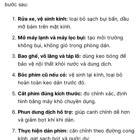
bước sau:
Rửa xe, vệ sinh kính:
loại bỏ sạch bụi bẩn, dầu
mỡ bám trên mặt kính.
Mở máy lạnh và máy lọc bụi:
tạo môi trường
không bụi, không gió trong phòng dán.
Bao ghế, vô lăng và táp lô:
dùng keo bóng để
bảo vệ nội thất khỏi nước và dung dịch.
Bóc phim cũ nếu có:
vệ sinh lại kính, loại bỏ
hoàn toàn keo dán trước đó.
Cắt phim đúng kích thước:
đo chính xác, định
hình bằng máy khò chuyên dụng.
Phun dung dịch hỗ trợ:
giúp canh chỉnh dễ hơn
và giảm bọt khí khi dán.
Thực hiện dán phim:
căn chỉnh theo đường cong
kính, gạt sạch bọt và nước dư.