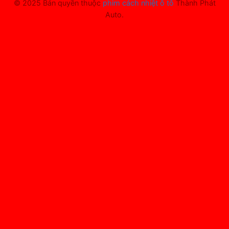
© 2025 Bản quyền thuộc
phim cách nhiệt ô tô
Thành Phát
Auto.