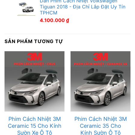
Dán Phim Cách Nhiệt Volkswagen
Tiguan 2018 - Địa Chỉ Lắp Đặt Uy Tín
TPHCM
4.100.000
₫
SẢN PHẨM TƯƠNG TỰ
Phim Cách Nhiệt 3M
Phim Cách Nhiệt 3M
Ceramic 15 Cho Kính
Ceramic 35 Cho
Sườn Xe Ô Tô
Kính Sườn Ô Tô