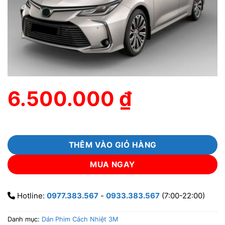
6.500.000
₫
THÊM VÀO GIỎ HÀNG
MUA NGAY
Hotline:
0977.383.567
-
0933.383.567
(7:00-22:00)
Danh mục:
Dán Phim Cách Nhiệt 3M