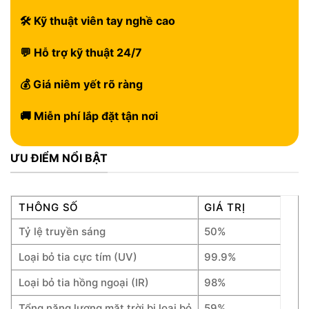
🛠 Kỹ thuật viên tay nghề cao
💬 Hỗ trợ kỹ thuật 24/7
💰 Giá niêm yết rõ ràng
🚚 Miễn phí lắp đặt tận nơi
ƯU ĐIỂM NỔI BẬT
THÔNG SỐ
GIÁ TRỊ
Tỷ lệ truyền sáng
50%
Loại bỏ tia cực tím (UV)
99.9%
Loại bỏ tia hồng ngoại (IR)
98%
Tổng năng lượng mặt trời bị loại bỏ
59%