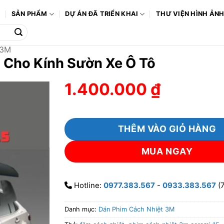
Ô
SẢN PHẨM
DỰ ÁN ĐÃ TRIỂN KHAI
THƯ VIỆN HÌNH ẢN
 3M
 Cho Kính Sườn Xe Ô Tô
1.400.000
₫
THÊM VÀO GIỎ HÀNG
MUA NGAY
Hotline:
0977.383.567
-
0933.383.567
(7
Danh mục:
Dán Phim Cách Nhiệt 3M