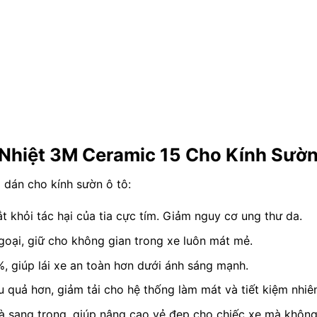
 Nhiệt 3M Ceramic 15 Cho Kính Sườ
i dán cho kính sườn ô tô:
 khỏi tác hại của tia cực tím. Giảm nguy cơ ung thư da.
goại, giữ cho không gian trong xe luôn mát mẻ.
, giúp lái xe an toàn hơn dưới ánh sáng mạnh.
 quả hơn, giảm tải cho hệ thống làm mát và tiết kiệm nhiên
 sang trọng, giúp nâng cao vẻ đẹp cho chiếc xe mà khôn