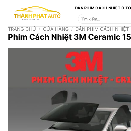
Bỏ
DÁN PHIM CÁCH NHIỆT Ô T
qua
Tìm
nội
kiếm:
dung
TRANG CHỦ
/
CỬA HÀNG
/
DÁN PHIM CÁCH NHIỆT
Phim Cách Nhiệt 3M Ceramic 15