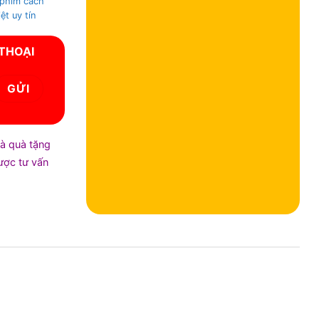
phim cách
ệt uy tín
 THOẠI
và quà tặng
được tư vấn