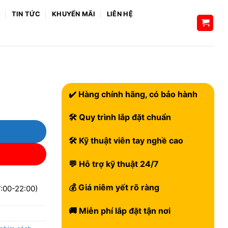
H
TIN TỨC
KHUYẾN MÃI
LIÊN HỆ
✔️ Hàng chính hãng, có bảo hành
🛠 Quy trình lắp đặt chuẩn
🛠 Kỹ thuật viên tay nghề cao
💬 Hỗ trợ kỹ thuật 24/7
💰 Giá niêm yết rõ ràng
:00-22:00)
🚚 Miễn phí lắp đặt tận nơi