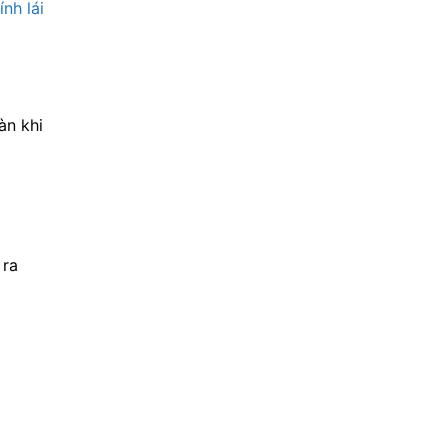
nh lái
àn khi
 ra