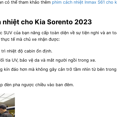
 bạn có thể tham khảo thêm
phim cách nhiệt Inmax S61 cho kí
h nhiệt cho Kia Sorento 2023
c SUV của bạn nâng cấp toàn diện về sự tiện nghi và an to
ị thực tế mà chủ xe nhận được:
trì nhiệt độ cabin ổn định.
i tia UV, bảo vệ da và mắt người ngồi trong xe.
g kín đáo hơn mà không gây cản trở tầm nhìn từ bên trong
gặp đèn pha ngược chiều vào ban đêm.