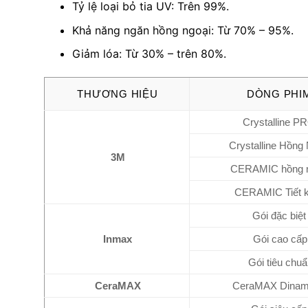
Tỷ lệ loại bỏ tia UV: Trên 99%.
Khả năng ngăn hồng ngoại: Từ 70% – 95%.
Giảm lóa: Từ 30% – trên 80%.
THƯƠNG HIỆU
DÒNG PHI
Crystalline P
Crystalline Hồng
3M
CERAMIC hồng n
CERAMIC Tiết 
Gói đặc biệt
Inmax
Gói cao cấp
Gói tiêu chuẩ
CeraMAX
CeraMAX Dina