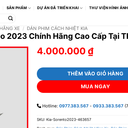
Ô
SẢN PHẨM
DỰ ÁN ĐÃ TRIỂN KHAI
THƯ VIỆN HÌNH ẢN
 HÃNG XE
/
DÁN PHIM CÁCH NHIỆT KIA
nto 2023 Chính Hãng Cao Cấp Tại
4.000.000
₫
THÊM VÀO GIỎ HÀNG
MUA NGAY
Hotline:
0977.383.567
-
0933.383.567
(7
SKU:
Kia-Sorento2023-463657