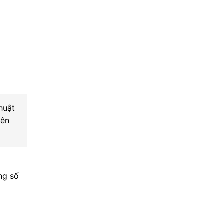
thuật
lên
ng số