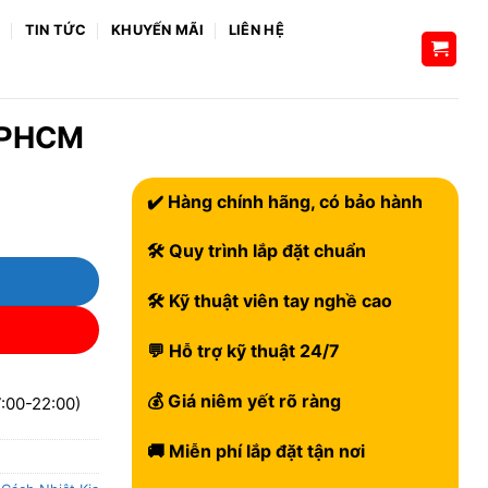
H
TIN TỨC
KHUYẾN MÃI
LIÊN HỆ
 TPHCM
✔️ Hàng chính hãng, có bảo hành
🛠 Quy trình lắp đặt chuẩn
🛠 Kỹ thuật viên tay nghề cao
💬 Hỗ trợ kỹ thuật 24/7
💰 Giá niêm yết rõ ràng
:00-22:00)
🚚 Miễn phí lắp đặt tận nơi