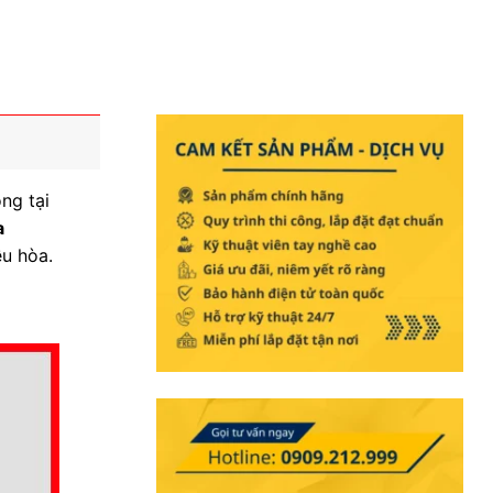
ng tại
a
ều hòa.