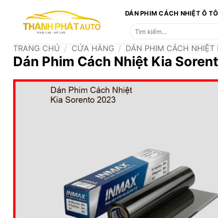
Bỏ
DÁN PHIM CÁCH NHIỆT Ô T
qua
Tìm
nội
kiếm:
dung
TRANG CHỦ
/
CỬA HÀNG
/
DÁN PHIM CÁCH NHIỆT
Dán Phim Cách Nhiệt Kia Sore