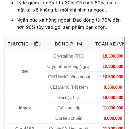
Tỷ lệ giảm lóa: Đạt từ 30% đến hơn 80%, giúp
mắt tài xế không bị mỏi khi nhìn ra ngoài.
Ngăn bức xạ hồng ngoại: Dao động từ 70% đến
hơn 90% tùy vào gói sản phẩm bạn chọn.
THƯƠNG HIỆU
DÒNG PHIM
TOÀN XE (VNĐ
Crystalline PRO
18.300.000
Crystalline Hồng Ngoại
12.300.000
3M
CERAMIC hồng ngoại
10.500.000
CERAMIC Tiết kiệm
8.300.000
Gói đặc biệt
18.000.000
Inmax
Gói cao cấp
11.000.000
Gói tiêu chuẩn
8.000.000
CeraMAX
CeraMAX Dinamond
11.300.000