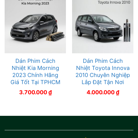
Dán Phim Cách
Dán Phim Cách
Nhiệt Kia Morning
Nhiệt Toyota Innova
2023 Chính Hãng
2010 Chuyên Nghiệp
Giá Tốt Tại TPHCM
Lắp Đặt Tận Nơi
3.700.000
₫
4.000.000
₫