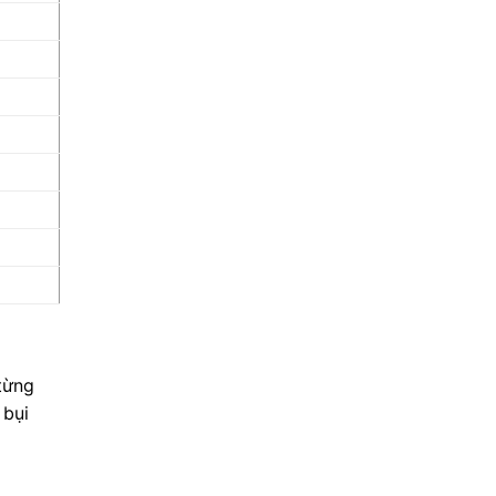
từng
 bụi