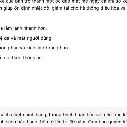
 xe của bạn trở thành một ốc đảo mát mẻ ngay cả khi đỗ x
 giúp ổn định nhiệt độ, giảm tải cho hệ thống điều hòa v
òa làm lạnh nhanh hơn.
vệ da và mắt người dùng.
ơng hậu và kính lái rõ ràng hơn.
n bỉ theo thời gian.
ch nhiệt chính hãng, tương thích hoàn hảo với cấu trúc k
nh sách bảo hành điện tử lên tới 10 năm, đảm bảo quyền lợi