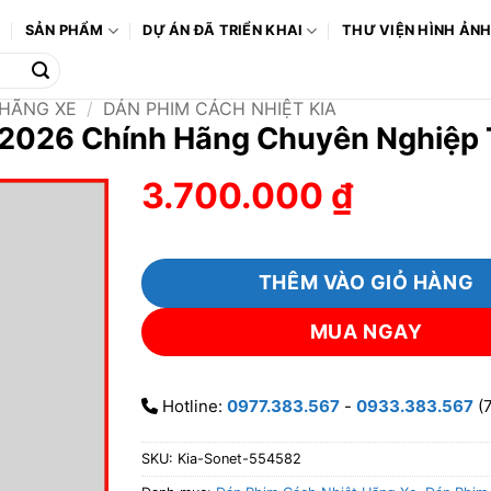
Ô
SẢN PHẨM
DỰ ÁN ĐÃ TRIỂN KHAI
THƯ VIỆN HÌNH ẢN
 HÃNG XE
/
DÁN PHIM CÁCH NHIỆT KIA
t 2026 Chính Hãng Chuyên Nghiệ
3.700.000
₫
THÊM VÀO GIỎ HÀNG
MUA NGAY
Hotline:
0977.383.567
-
0933.383.567
(7
SKU:
Kia-Sonet-554582