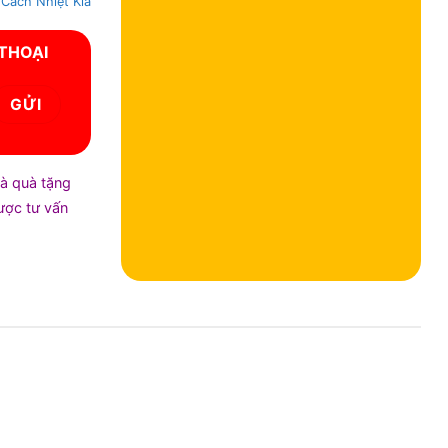
Cách Nhiệt Kia
 THOẠI
và quà tặng
được tư vấn