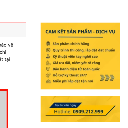
bảo vệ
chỉ
t tại