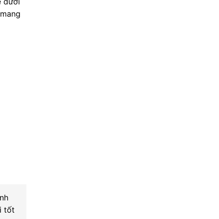
e dưới
à mang
ính
 tốt