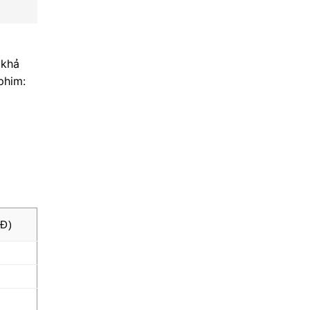
 khả
phim:
NĐ)