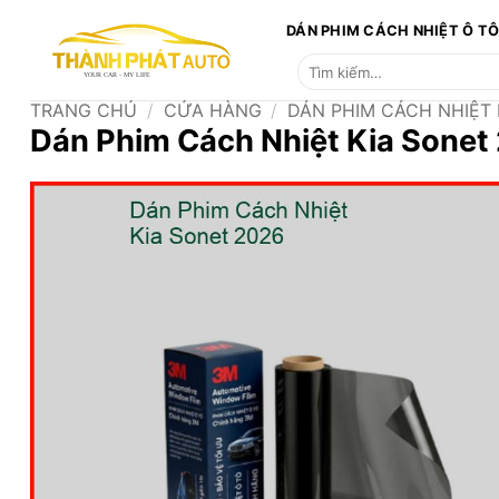
Bỏ
DÁN PHIM CÁCH NHIỆT Ô T
qua
Tìm
nội
kiếm:
dung
TRANG CHỦ
/
CỬA HÀNG
/
DÁN PHIM CÁCH NHIỆT
Dán Phim Cách Nhiệt Kia Sone