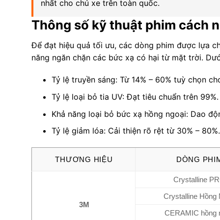
nhất cho chủ xe trên toàn quốc.
Thông số kỹ thuật phim cách n
Để đạt hiệu quả tối ưu, các dòng phim được lựa c
năng ngăn chặn các bức xạ có hại từ mặt trời. Dướ
Tỷ lệ truyền sáng: Từ 14% – 60% tuỳ chọn cho
Tỷ lệ loại bỏ tia UV: Đạt tiêu chuẩn trên 99%.
Khả năng loại bỏ bức xạ hồng ngoại: Dao độ
Tỷ lệ giảm lóa: Cải thiện rõ rệt từ 30% – 80%
THƯƠNG HIỆU
DÒNG PHI
Crystalline P
Crystalline Hồng
3M
CERAMIC hồng n