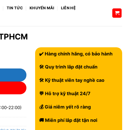
H
TIN TỨC
KHUYẾN MÃI
LIÊN HỆ
p TPHCM
✔️ Hàng chính hãng, có bảo hành
🛠 Quy trình lắp đặt chuẩn
🛠 Kỹ thuật viên tay nghề cao
💬 Hỗ trợ kỹ thuật 24/7
💰 Giá niêm yết rõ ràng
:00-22:00)
🚚 Miễn phí lắp đặt tận nơi