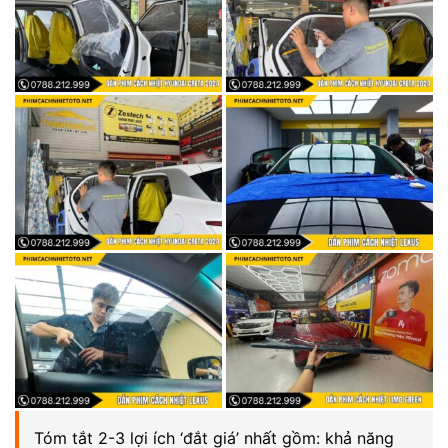
Tóm tắt 2-3 lợi ích ‘đắt giá’ nhất gồm: khả năng