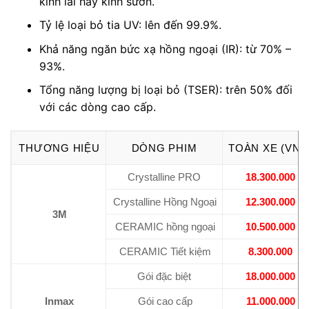
kính lái hay kính sườn.
Tỷ lệ loại bỏ tia UV: lên đến 99.9%.
Khả năng ngăn bức xạ hồng ngoại (IR): từ 70% –
93%.
Tổng năng lượng bị loại bỏ (TSER): trên 50% đối
với các dòng cao cấp.
THƯƠNG HIỆU
DÒNG PHIM
TOÀN XE (VNĐ
Crystalline PRO
18.300.000
Crystalline Hồng Ngoại
12.300.000
3M
CERAMIC hồng ngoại
10.500.000
CERAMIC Tiết kiệm
8.300.000
Gói đặc biệt
18.000.000
Inmax
Gói cao cấp
11.000.000