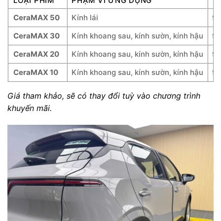
LOẠI PHIM
PHẠM VI ỨNG DỤNG
TỶ
CeraMAX 50
Kính lái
99
CeraMAX 30
Kính khoang sau, kính sườn, kính hậu
9
CeraMAX 20
Kính khoang sau, kính sườn, kính hậu
98
CeraMAX 10
Kính khoang sau, kính sườn, kính hậu
98
Giá tham khảo, sẽ có thay đổi tuỳ vào chương trình
khuyến mãi.