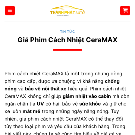
Bỏ
qua
nội
dung
TIN TỨC
Giá Phim Cách Nhiệt CeraMAX
Phim cách nhiệt CeraMAX là một trong những dòng
phim cao cấp, được ưa chuộng vì khả năng
chống
nóng
và
bảo vệ nội thất xe
hiệu quả. Phim cách nhiệt
CeraMAX không chỉ giúp
giảm nhiệt vào cabin
mà còn
ngăn chặn tia
UV
có hại, bảo vệ
sức khỏe
và giữ cho
xe luôn
mát mẻ
trong những ngày nắng nóng. Tuy
nhiên, giá phim cách nhiệt CeraMAX có thể thay đổi
tùy theo loại phim và yêu cầu của khách hàng. Trong
bài viết này, chúng ta sẽ cùng tìm hiểu về giá cả và