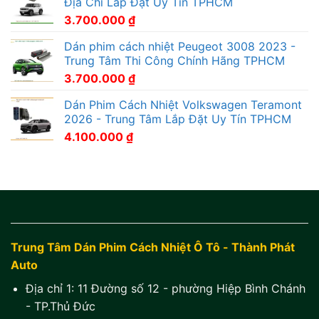
Địa Chỉ Lắp Đặt Uy Tín TPHCM
3.700.000
₫
Dán phim cách nhiệt Peugeot 3008 2023 -
Trung Tâm Thi Công Chính Hãng TPHCM
3.700.000
₫
Dán Phim Cách Nhiệt Volkswagen Teramont
2026 - Trung Tâm Lắp Đặt Uy Tín TPHCM
4.100.000
₫
Trung Tâm Dán Phim Cách Nhiệt Ô Tô - Thành Phát
Auto
Địa chỉ 1:
11 Đường số 12 - phường Hiệp Bình Chánh
- TP.Thủ Đức