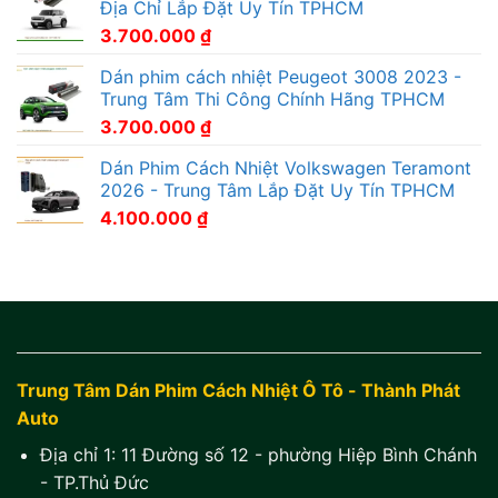
Địa Chỉ Lắp Đặt Uy Tín TPHCM
3.700.000
₫
Dán phim cách nhiệt Peugeot 3008 2023 -
Trung Tâm Thi Công Chính Hãng TPHCM
3.700.000
₫
Dán Phim Cách Nhiệt Volkswagen Teramont
2026 - Trung Tâm Lắp Đặt Uy Tín TPHCM
4.100.000
₫
Trung Tâm Dán Phim Cách Nhiệt Ô Tô - Thành Phát
Auto
Địa chỉ 1:
11 Đường số 12 - phường Hiệp Bình Chánh
- TP.Thủ Đức