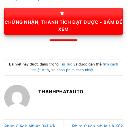
CHỨNG NHẬN, THÀNH TÍCH ĐẠT ĐƯỢC - BẤM ĐỂ
XEM
Bài viết này được đăng trong
Tin Tức
và được gắn thẻ
film cách
nhiệt ô tô
,
so sánh phim cách nhiệt
.
THANHPHATAUTO
Phim Cách Nhiệt 3M Và
Phim Cách Nhiệt Là Gì?