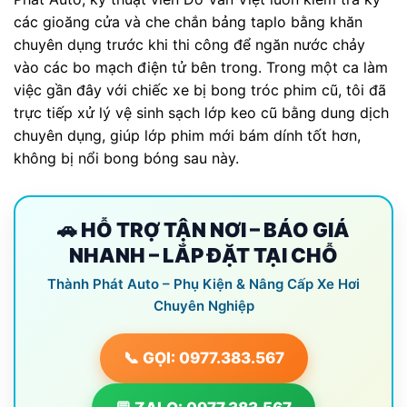
các gioăng cửa và che chắn bảng taplo bằng khăn
chuyên dụng trước khi thi công để ngăn nước chảy
vào các bo mạch điện tử bên trong. Trong một ca làm
việc gần đây với chiếc xe bị bong tróc phim cũ, tôi đã
trực tiếp xử lý vệ sinh sạch lớp keo cũ bằng dung dịch
chuyên dụng, giúp lớp phim mới bám dính tốt hơn,
không bị nổi bong bóng sau này.
🚗 HỖ TRỢ TẬN NƠI – BÁO GIÁ
NHANH – LẮP ĐẶT TẠI CHỖ
Thành Phát Auto – Phụ Kiện & Nâng Cấp Xe Hơi
Chuyên Nghiệp
📞 GỌI: 0977.383.567