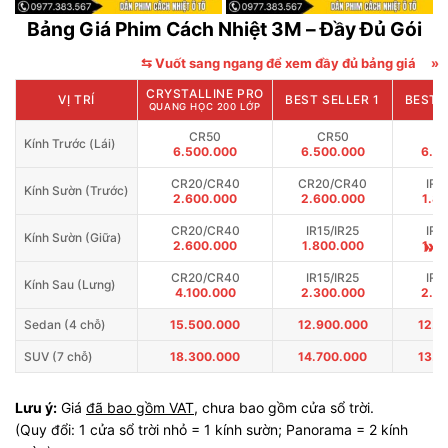
Bảng Giá Phim Cách Nhiệt 3M – Đầy Đủ Gói
⇆ Vuốt sang ngang để xem đầy đủ bảng giá
»
CRYSTALLINE PRO
VỊ TRÍ
BEST SELLER 1
BEST 
QUANG HỌC 200 LỚP
CR50
CR50
C
Kính Trước (Lái)
6.500.000
6.500.000
6.5
CR20/CR40
CR20/CR40
IR1
Kính Sườn (Trước)
2.600.000
2.600.000
1.8
CR20/CR40
IR15/IR25
IR1
Kính Sườn (Giữa)
»
2.600.000
1.800.000
1.8
CR20/CR40
IR15/IR25
IR1
Kính Sau (Lưng)
4.100.000
2.300.000
2.3
Sedan (4 chỗ)
15.500.000
12.900.000
12.0
SUV (7 chỗ)
18.300.000
14.700.000
13.5
Lưu ý:
Giá
đã bao gồm VAT
, chưa bao gồm cửa sổ trời.
(Quy đổi: 1 cửa sổ trời nhỏ = 1 kính sườn; Panorama = 2 kính