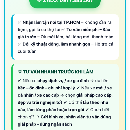
💬 ZALO: 0977.383.567
✅
Nhận làm tận nơi tại TP.HCM
– Không cần ra
tiệm, gọi là có thợ tới ✅
Tư vấn miễn phí – Báo
giá trước
– Ok mới làm, hài lòng mới thanh toán
✅
Đội kỹ thuật đông, làm nhanh gọn
– Hỗ trợ cả
cuối tuần
💡 TƯ VẤN NHANH TRƯỚC KHI LÀM
✔ Nếu xe
chạy dịch vụ / xe gia đình
→ ưu tiên
bền – ổn định – chi phí hợp lý
✔ Nếu xe
mới / xe
cá nhân / xe cao cấp
→ chọn
giải pháp cao cấp,
đẹp và trải nghiệm tốt
✔ Có thể
lắp theo nhu
cầu, làm từng phần hoặc trọn gói
✔ Chưa biết
chọn gì? →
Gửi hình xe, nhân viên tư vấn đúng
giải pháp – đúng ngân sách