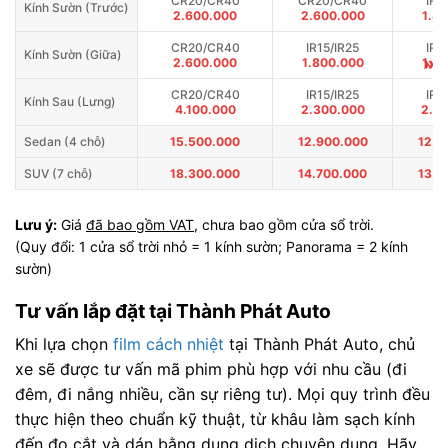
CR20/CR40
CR20/CR40
IR1
Kính Sườn (Trước)
2.600.000
2.600.000
1.8
CR20/CR40
IR15/IR25
IR1
Kính Sườn (Giữa)
»
2.600.000
1.800.000
1.8
CR20/CR40
IR15/IR25
IR1
Kính Sau (Lưng)
4.100.000
2.300.000
2.3
Sedan (4 chỗ)
15.500.000
12.900.000
12.0
SUV (7 chỗ)
18.300.000
14.700.000
13.5
Lưu ý:
Giá
đã bao gồm VAT
, chưa bao gồm cửa sổ trời.
(Quy đổi: 1 cửa sổ trời nhỏ = 1 kính sườn; Panorama = 2 kính
sườn)
Tư vấn lắp đặt tại Thành Phát Auto
Khi lựa chọn
film cách nhiệt
tại Thành Phát Auto, chủ
xe sẽ được tư vấn mã phim phù hợp với nhu cầu (đi
đêm, đi nắng nhiều, cần sự riêng tư). Mọi quy trình đều
thực hiện theo chuẩn kỹ thuật, từ khâu làm sạch kính
đến đo cắt và dán bằng dung dịch chuyên dụng. Hãy