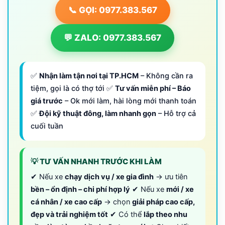
📞 GỌI: 0977.383.567
💬 ZALO: 0977.383.567
✅
Nhận làm tận nơi tại TP.HCM
– Không cần ra
tiệm, gọi là có thợ tới ✅
Tư vấn miễn phí – Báo
giá trước
– Ok mới làm, hài lòng mới thanh toán
✅
Đội kỹ thuật đông, làm nhanh gọn
– Hỗ trợ cả
cuối tuần
💡 TƯ VẤN NHANH TRƯỚC KHI LÀM
✔ Nếu xe
chạy dịch vụ / xe gia đình
→ ưu tiên
bền – ổn định – chi phí hợp lý
✔ Nếu xe
mới / xe
cá nhân / xe cao cấp
→ chọn
giải pháp cao cấp,
đẹp và trải nghiệm tốt
✔ Có thể
lắp theo nhu