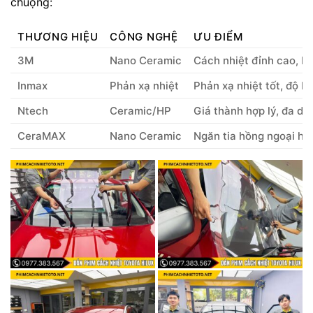
chuộng:
THƯƠNG HIỆU
CÔNG NGHỆ
ƯU ĐIỂM
3M
Nano Ceramic
Cách nhiệt đỉnh cao, bề
Inmax
Phản xạ nhiệt
Phản xạ nhiệt tốt, độ b
Ntech
Ceramic/HP
Giá thành hợp lý, đa dạ
CeraMAX
Nano Ceramic
Ngăn tia hồng ngoại hi