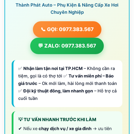
Thành Phát Auto – Phụ Kiện & Nâng Cấp Xe Hơi
Chuyên Nghiệp
📞 GỌI: 0977.383.567
💬 ZALO: 0977.383.567
✅
Nhận làm tận nơi tại TP.HCM
– Không cần ra
tiệm, gọi là có thợ tới ✅
Tư vấn miễn phí – Báo
giá trước
– Ok mới làm, hài lòng mới thanh toán
✅
Đội kỹ thuật đông, làm nhanh gọn
– Hỗ trợ cả
cuối tuần
💡 TƯ VẤN NHANH TRƯỚC KHI LÀM
✔ Nếu xe
chạy dịch vụ / xe gia đình
→ ưu tiên