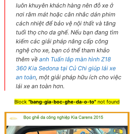
luôn khuyên khách hàng nên đỗ xe ở
nơi râm mát hoặc cân nhắc dán phim
cách nhiệt để bảo vệ nội thất và tăng
tuổi thọ cho da ghế. Nếu bạn đang tìm
kiếm các giải pháp nâng cấp công
nghệ cho xe, bạn có thể tham khảo
thêm về
anh Tuấn lắp màn hình Z18
360 Kia Sedona tại Củ Chi giúp lái xe
an toàn
, một giải pháp hữu ích cho việc
lái xe an toàn hơn.
Block
"bang-gia-boc-ghe-da-o-to"
not found