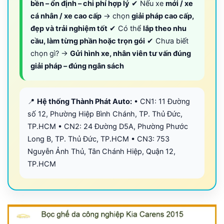
bền – ổn định – chi phí hợp lý
✔ Nếu xe
mới / xe
cá nhân / xe cao cấp
→ chọn
giải pháp cao cấp,
đẹp và trải nghiệm tốt
✔ Có thể
lắp theo nhu
cầu, làm từng phần hoặc trọn gói
✔ Chưa biết
chọn gì? →
Gửi hình xe, nhân viên tư vấn đúng
giải pháp – đúng ngân sách
📍
Hệ thống Thành Phát Auto:
• CN1: 11 Đường
số 12, Phường Hiệp Bình Chánh, TP. Thủ Đức,
TP.HCM • CN2: 24 Đường D5A, Phường Phước
Long B, TP. Thủ Đức, TP.HCM • CN3: 753
Nguyễn Ảnh Thủ, Tân Chánh Hiệp, Quận 12,
TP.HCM