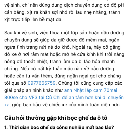
vệ sinh, chỉ nên dùng dung dịch chuyên dụng có độ pH
cân bằng, xịt ra khăn sợi nhỏ rồi lau nhẹ nhàng, tránh
xịt trực tiếp lên bề mặt da.
Sau khi vệ sinh, việc thoa một lớp sáp hoặc dầu dưỡng
chuyên dụng sẽ giúp da giữ được độ mềm mại, ngăn
ngừa tình trạng nứt nẻ do khô. Ngoài ra, hãy cố gắng
đỗ xe ở nơi râm mát hoặc mở hé cửa kính khi trời nắng
nóng để thoát nhiệt, tránh làm da bị lão hóa nhanh
chóng. Nếu có bất kỳ thắc mắc nào về bảo dưỡng
hoặc cần tư vấn thêm, đừng ngần ngại gọi cho chúng
tôi qua số
0977666759
. Chúng tôi cũng cung cấp các
giải pháp an ninh khác như
anh Nhật lắp cam 70mai
800se cho VF3 tại Củ Chi để an tâm hơn khi di chuyển
xa
, giúp bạn bảo vệ chiếc xe của mình toàn diện hơn.
Câu hỏi thường gặp khi bọc ghế da ô tô
1. Thời gian bọc ghế da công nghiệp mất bao lâu?