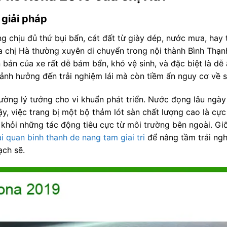
 giải pháp
g chịu đủ thứ bụi bẩn, cát đất từ giày dép, nước mưa, hay 
a chị Hà thường xuyên di chuyển trong nội thành Bình Thạnh
 bản của xe rất dễ bám bẩn, khó vệ sinh, và đặc biệt là d
ỉ ảnh hưởng đến trải nghiệm lái mà còn tiềm ẩn nguy cơ về 
ờng lý tưởng cho vi khuẩn phát triển. Nước đọng lâu ngày
y, việc trang bị một bộ thảm lót sàn chất lượng cao là cực 
 khỏi những tác động tiêu cực từ môi trường bên ngoài. Gi
i quan binh thanh de nang tam giai tri
để nâng tầm trải ng
ạch sẽ.