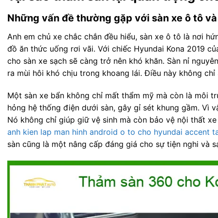
Những vấn đề thường gặp với sàn xe ô tô và
Anh em chủ xe chắc chắn đều hiểu, sàn xe ô tô là nơi hứn
đồ ăn thức uống rơi vãi. Với chiếc Hyundai Kona 2019 củ
cho sàn xe sạch sẽ càng trở nên khó khăn. Sàn nỉ nguyên
ra mùi hôi khó chịu trong khoang lái. Điều này không ch
Một sàn xe bẩn không chỉ mất thẩm mỹ mà còn là môi trư
hỏng hệ thống điện dưới sàn, gây gỉ sét khung gầm. Vì vậ
Nó không chỉ giúp giữ vệ sinh mà còn bảo vệ nội thất xe
anh kien lap man hinh android o to cho hyundai accent ta
sàn cũng là một nâng cấp đáng giá cho sự tiện nghi và s