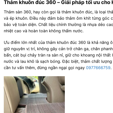
Thảm khuôn đúc 360 – Giải pháp tối ưu cho
Thảm sàn 360, hay còn gọi là thảm khuôn đúc, là loại t
và ép khuôn. Điều này đảm bảo thảm ôm khít từng góc cạ
bảo vệ toàn diện. Chất liệu chính thường là nhựa dẻo ca
nhiệt cao và hoàn toàn không thấm nước.
Ưu điểm lớn nhất của thảm khuôn đúc 360 là khả năng ôm
giữ nguyên vị trí, không gây cản trở chân ga, chân phan
bẩn, cát bụi chảy tràn ra sàn nỉ, giữ cho khoang nội thất 
nước và lau khô là sạch bóng. Đặc biệt, thảm chất lượng
cần tư vấn thêm, đừng ngần ngại gọi ngay
0977666759
.