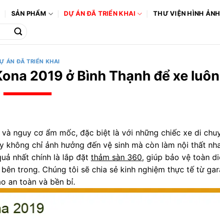
Ô
SẢN PHẨM
DỰ ÁN ĐÃ TRIỂN KHAI
THƯ VIỆN HÌNH ẢN
Ự ÁN ĐÃ TRIỂN KHAI
Kona 2019 ở Bình Thạnh để xe luôn
 và nguy cơ ẩm mốc, đặc biệt là với những chiếc xe di chu
y không chỉ ảnh hưởng đến vệ sinh mà còn làm nội thất n
quả nhất chính là lắp đặt
thảm sàn 360
, giúp bảo vệ toàn di
bên trong. Chúng tôi sẽ chia sẻ kinh nghiệm thực tế từ ga
o an toàn và bền bỉ.