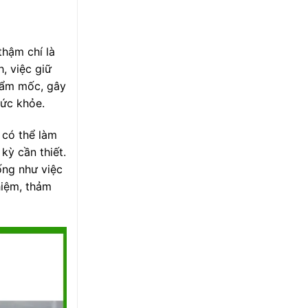
thậm chí là
, việc giữ
ễ ẩm mốc, gây
sức khỏe.
 có thể làm
kỳ cần thiết.
ống như việc
hiệm, thảm