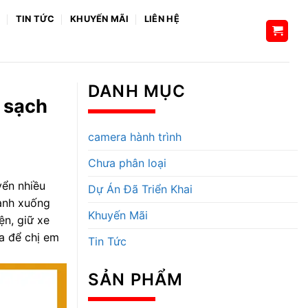
H
TIN TỨC
KHUYẾN MÃI
LIÊN HỆ
DANH MỤC
 sạch
camera hành trình
Chưa phân loại
yển nhiều
Dự Án Đã Triển Khai
hanh xuống
Khuyến Mãi
ện, giữ xe
ra để chị em
Tin Tức
SẢN PHẨM