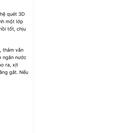
ghệ quét 3D
nh một lớp
ồi tốt, chịu
, thảm vẫn
ảm ngăn nước
o ra, xịt
nắng gắt. Nếu