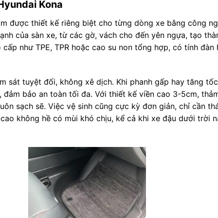
 Hyundai Kona
hảm được thiết kế riêng biệt cho từng dòng xe bằng công n
nh của sàn xe, từ các gờ, vách cho đến yên ngựa, tạo thà
o cấp như TPE, TPR hoặc cao su non tổng hợp, có tính đàn h
 sát tuyệt đối, không xê dịch. Khi phanh gấp hay tăng tốc
h, đảm bảo an toàn tối đa. Với thiết kế viền cao 3-5cm, th
luôn sạch sẽ. Việc vệ sinh cũng cực kỳ đơn giản, chỉ cần thá
 cao không hề có mùi khó chịu, kể cả khi xe đậu dưới trời 