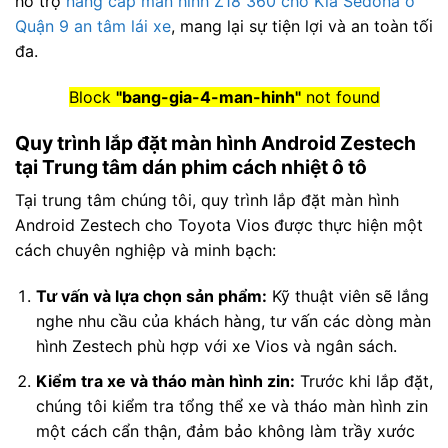
hỗ trợ
nâng cấp màn hình Z18 360 cho Kia Sedona ở
Quận 9 an tâm lái xe
, mang lại sự tiện lợi và an toàn tối
đa.
Block
"bang-gia-4-man-hinh"
not found
Quy trình lắp đặt màn hình Android Zestech
tại Trung tâm dán phim cách nhiệt ô tô
Tại trung tâm chúng tôi, quy trình lắp đặt màn hình
Android Zestech cho Toyota Vios được thực hiện một
cách chuyên nghiệp và minh bạch:
Tư vấn và lựa chọn sản phẩm:
Kỹ thuật viên sẽ lắng
nghe nhu cầu của khách hàng, tư vấn các dòng màn
hình Zestech phù hợp với xe Vios và ngân sách.
Kiểm tra xe và tháo màn hình zin:
Trước khi lắp đặt,
chúng tôi kiểm tra tổng thể xe và tháo màn hình zin
một cách cẩn thận, đảm bảo không làm trầy xước