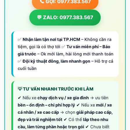
📞 GỌI: 0977.383.567
💬 ZALO: 0977.383.567
✅
Nhận làm tận nơi tại TP.HCM
– Không cần ra
tiệm, gọi là có thợ tới ✅
Tư vấn miễn phí – Báo
giá trước
– Ok mới làm, hài lòng mới thanh toán
✅
Đội kỹ thuật đông, làm nhanh gọn
– Hỗ trợ cả
cuối tuần
💡 TƯ VẤN NHANH TRƯỚC KHI LÀM
✔ Nếu xe
chạy dịch vụ / xe gia đình
→ ưu tiên
bền – ổn định – chi phí hợp lý
✔ Nếu xe
mới / xe
cá nhân / xe cao cấp
→ chọn
giải pháp cao cấp,
đẹp và trải nghiệm tốt
✔ Có thể
lắp theo nhu
cầu, làm từng phần hoặc trọn gói
✔ Chưa biết