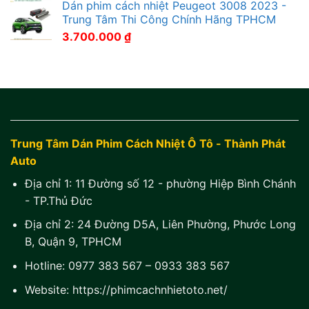
Dán phim cách nhiệt Peugeot 3008 2023 -
Trung Tâm Thi Công Chính Hãng TPHCM
3.700.000
₫
Trung Tâm Dán Phim Cách Nhiệt Ô Tô - Thành Phát
Auto
Địa chỉ 1:
11 Đường số 12 - phường Hiệp Bình Chánh
- TP.Thủ Đức
Địa chỉ 2:
24 Đường D5A, Liên Phường, Phước Long
B, Quận 9, TPHCM
Hotline:
0977 383 567
–
0933 383 567
Website:
https://phimcachnhietoto.net/