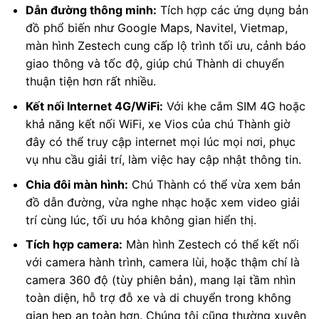
Dẫn đường thông minh:
Tích hợp các ứng dụng bản
đồ phổ biến như Google Maps, Navitel, Vietmap,
màn hình Zestech cung cấp lộ trình tối ưu, cảnh báo
giao thông và tốc độ, giúp chú Thành di chuyển
thuận tiện hơn rất nhiều.
Kết nối Internet 4G/WiFi:
Với khe cắm SIM 4G hoặc
khả năng kết nối WiFi, xe Vios của chú Thành giờ
đây có thể truy cập internet mọi lúc mọi nơi, phục
vụ nhu cầu giải trí, làm việc hay cập nhật thông tin.
Chia đôi màn hình:
Chú Thành có thể vừa xem bản
đồ dẫn đường, vừa nghe nhạc hoặc xem video giải
trí cùng lúc, tối ưu hóa không gian hiển thị.
Tích hợp camera:
Màn hình Zestech có thể kết nối
với camera hành trình, camera lùi, hoặc thậm chí là
camera 360 độ (tùy phiên bản), mang lại tầm nhìn
toàn diện, hỗ trợ đỗ xe và di chuyển trong không
gian hẹp an toàn hơn. Chúng tôi cũng thường xuyên