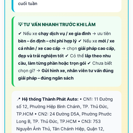
cuối tuần
💡 TƯ VẤN NHANH TRƯỚC KHI LÀM
✔ Nếu xe
chạy dịch vụ / xe gia đình
→ ưu tiên
bền – ổn định – chi phí hợp lý
✔ Nếu xe
mới / xe
cá nhân / xe cao cấp
→ chọn
giải pháp cao cấp,
đẹp và trải nghiệm tốt
✔ Có thể
lắp theo nhu
cầu, làm từng phần hoặc trọn gói
✔ Chưa biết
chọn gì? →
Gửi hình xe, nhân viên tư vấn đúng
giải pháp – đúng ngân sách
📍
Hệ thống Thành Phát Auto:
• CN1: 11 Đường
số 12, Phường Hiệp Bình Chánh, TP. Thủ Đức,
TP.HCM • CN2: 24 Đường D5A, Phường Phước
Long B, TP. Thủ Đức, TP.HCM • CN3: 753
Nguyễn Ảnh Thủ, Tân Chánh Hiệp, Quận 12,