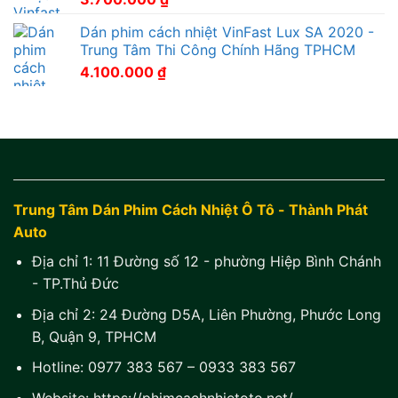
Dán phim cách nhiệt VinFast Lux SA 2020 -
Trung Tâm Thi Công Chính Hãng TPHCM
4.100.000
₫
Trung Tâm Dán Phim Cách Nhiệt Ô Tô - Thành Phát
Auto
Địa chỉ 1:
11 Đường số 12 - phường Hiệp Bình Chánh
- TP.Thủ Đức
Địa chỉ 2:
24 Đường D5A, Liên Phường, Phước Long
B, Quận 9, TPHCM
Hotline:
0977 383 567
–
0933 383 567
Website:
https://phimcachnhietoto.net/