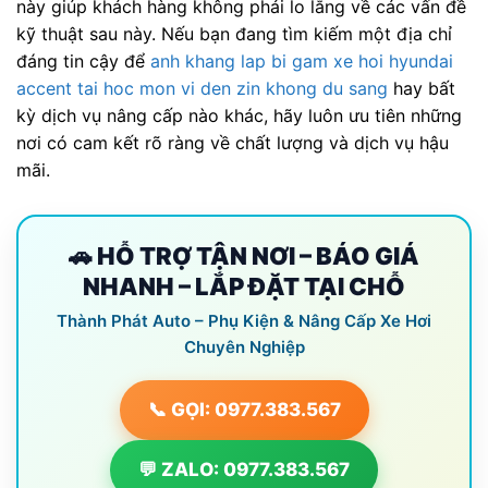
này giúp khách hàng không phải lo lắng về các vấn đề
kỹ thuật sau này. Nếu bạn đang tìm kiếm một địa chỉ
đáng tin cậy để
anh khang lap bi gam xe hoi hyundai
accent tai hoc mon vi den zin khong du sang
hay bất
kỳ dịch vụ nâng cấp nào khác, hãy luôn ưu tiên những
nơi có cam kết rõ ràng về chất lượng và dịch vụ hậu
mãi.
🚗 HỖ TRỢ TẬN NƠI – BÁO GIÁ
NHANH – LẮP ĐẶT TẠI CHỖ
Thành Phát Auto – Phụ Kiện & Nâng Cấp Xe Hơi
Chuyên Nghiệp
📞 GỌI: 0977.383.567
💬 ZALO: 0977.383.567