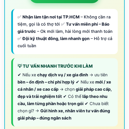
✅
Nhận làm tận nơi tại TP.HCM
– Không cần ra
tiệm, gọi là có thợ tới ✅
Tư vấn miễn phí – Báo
giá trước
– Ok mới làm, hài lòng mới thanh toán
✅
Đội kỹ thuật đông, làm nhanh gọn
– Hỗ trợ cả
cuối tuần
💡 TƯ VẤN NHANH TRƯỚC KHI LÀM
✔ Nếu xe
chạy dịch vụ / xe gia đình
→ ưu tiên
bền – ổn định – chi phí hợp lý
✔ Nếu xe
mới / xe
cá nhân / xe cao cấp
→ chọn
giải pháp cao cấp,
đẹp và trải nghiệm tốt
✔ Có thể
lắp theo nhu
cầu, làm từng phần hoặc trọn gói
✔ Chưa biết
chọn gì? →
Gửi hình xe, nhân viên tư vấn đúng
giải pháp – đúng ngân sách