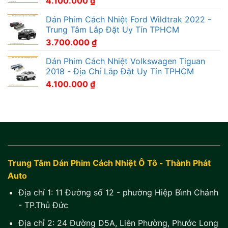
4.100.000
₫
Dán Phim Cách Nhiệt Ford Wildtrak 2022 -
Trung Tâm Lắp Đặt Uy Tín TPHCM
3.700.000
₫
Dán Phim Cách Nhiệt Volkswagen Tiguan
2018 - Địa Chỉ Lắp Đặt Uy Tín TPHCM
4.100.000
₫
Trung Tâm Dán Phim Cách Nhiệt Ô Tô - Thành Phát
Auto
Địa chỉ 1:
11 Đường số 12 - phường Hiệp Bình Chánh
- TP.Thủ Đức
Địa chỉ 2:
24 Đường D5A, Liên Phường, Phước Long