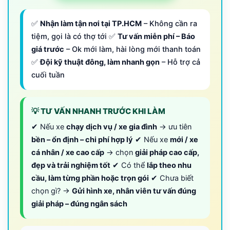
✅
Nhận làm tận nơi tại TP.HCM
– Không cần ra
tiệm, gọi là có thợ tới ✅
Tư vấn miễn phí – Báo
giá trước
– Ok mới làm, hài lòng mới thanh toán
✅
Đội kỹ thuật đông, làm nhanh gọn
– Hỗ trợ cả
cuối tuần
💡 TƯ VẤN NHANH TRƯỚC KHI LÀM
✔ Nếu xe
chạy dịch vụ / xe gia đình
→ ưu tiên
bền – ổn định – chi phí hợp lý
✔ Nếu xe
mới / xe
cá nhân / xe cao cấp
→ chọn
giải pháp cao cấp,
đẹp và trải nghiệm tốt
✔ Có thể
lắp theo nhu
cầu, làm từng phần hoặc trọn gói
✔ Chưa biết
chọn gì? →
Gửi hình xe, nhân viên tư vấn đúng
giải pháp – đúng ngân sách