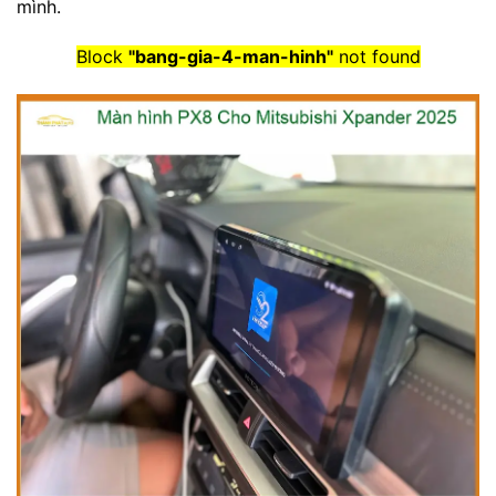
mình.
Block
"bang-gia-4-man-hinh"
not found