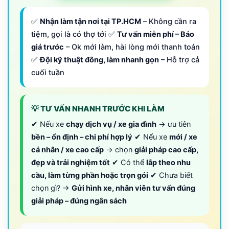
✅
Nhận làm tận nơi tại TP.HCM
– Không cần ra
tiệm, gọi là có thợ tới ✅
Tư vấn miễn phí – Báo
giá trước
– Ok mới làm, hài lòng mới thanh toán
✅
Đội kỹ thuật đông, làm nhanh gọn
– Hỗ trợ cả
cuối tuần
💡 TƯ VẤN NHANH TRƯỚC KHI LÀM
✔ Nếu xe
chạy dịch vụ / xe gia đình
→ ưu tiên
bền – ổn định – chi phí hợp lý
✔ Nếu xe
mới / xe
cá nhân / xe cao cấp
→ chọn
giải pháp cao cấp,
đẹp và trải nghiệm tốt
✔ Có thể
lắp theo nhu
cầu, làm từng phần hoặc trọn gói
✔ Chưa biết
chọn gì? →
Gửi hình xe, nhân viên tư vấn đúng
giải pháp – đúng ngân sách