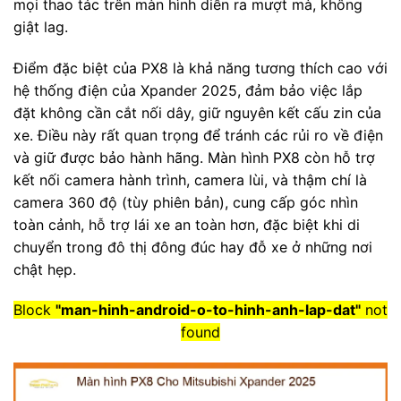
mọi thao tác trên màn hình diễn ra mượt mà, không
giật lag.
Điểm đặc biệt của PX8 là khả năng tương thích cao với
hệ thống điện của Xpander 2025, đảm bảo việc lắp
đặt không cần cắt nối dây, giữ nguyên kết cấu zin của
xe. Điều này rất quan trọng để tránh các rủi ro về điện
và giữ được bảo hành hãng. Màn hình PX8 còn hỗ trợ
kết nối camera hành trình, camera lùi, và thậm chí là
camera 360 độ (tùy phiên bản), cung cấp góc nhìn
toàn cảnh, hỗ trợ lái xe an toàn hơn, đặc biệt khi di
chuyển trong đô thị đông đúc hay đỗ xe ở những nơi
chật hẹp.
Block
"man-hinh-android-o-to-hinh-anh-lap-dat"
not
found