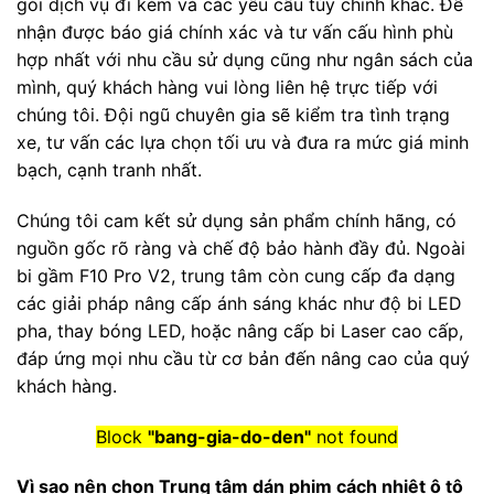
gói dịch vụ đi kèm và các yêu cầu tùy chỉnh khác. Để
nhận được báo giá chính xác và tư vấn cấu hình phù
hợp nhất với nhu cầu sử dụng cũng như ngân sách của
mình, quý khách hàng vui lòng liên hệ trực tiếp với
chúng tôi. Đội ngũ chuyên gia sẽ kiểm tra tình trạng
xe, tư vấn các lựa chọn tối ưu và đưa ra mức giá minh
bạch, cạnh tranh nhất.
Chúng tôi cam kết sử dụng sản phẩm chính hãng, có
nguồn gốc rõ ràng và chế độ bảo hành đầy đủ. Ngoài
bi gầm F10 Pro V2, trung tâm còn cung cấp đa dạng
các giải pháp nâng cấp ánh sáng khác như độ bi LED
pha, thay bóng LED, hoặc nâng cấp bi Laser cao cấp,
đáp ứng mọi nhu cầu từ cơ bản đến nâng cao của quý
khách hàng.
Block
"bang-gia-do-den"
not found
Vì sao nên chọn Trung tâm dán phim cách nhiệt ô tô