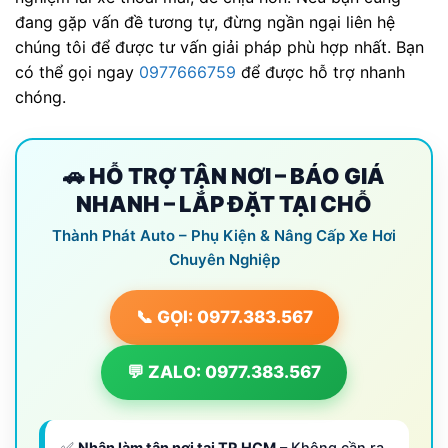
đang gặp vấn đề tương tự, đừng ngần ngại liên hệ
chúng tôi để được tư vấn giải pháp phù hợp nhất. Bạn
có thể gọi ngay
0977666759
để được hỗ trợ nhanh
chóng.
🚗 HỖ TRỢ TẬN NƠI – BÁO GIÁ
NHANH – LẮP ĐẶT TẠI CHỖ
Thành Phát Auto – Phụ Kiện & Nâng Cấp Xe Hơi
Chuyên Nghiệp
📞 GỌI: 0977.383.567
💬 ZALO: 0977.383.567
✅
Nhận làm tận nơi tại TP.HCM
– Không cần ra