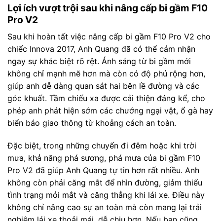
Lợi ích vượt trội sau khi nâng cấp bi gầm F10
Pro V2
Sau khi hoàn tất việc nâng cấp bi gầm F10 Pro V2 cho
chiếc Innova 2017, Anh Quang đã có thể cảm nhận
ngay sự khác biệt rõ rệt. Ánh sáng từ bi gầm mới
không chỉ mạnh mẽ hơn mà còn có độ phủ rộng hơn,
giúp anh dễ dàng quan sát hai bên lề đường và các
góc khuất. Tầm chiếu xa được cải thiện đáng kể, cho
phép anh phát hiện sớm các chướng ngại vật, ổ gà hay
biển báo giao thông từ khoảng cách an toàn.
Đặc biệt, trong những chuyến đi đêm hoặc khi trời
mưa, khả năng phá sương, phá mưa của bi gầm F10
Pro V2 đã giúp Anh Quang tự tin hơn rất nhiều. Anh
không còn phải căng mắt để nhìn đường, giảm thiểu
tình trạng mỏi mắt và căng thẳng khi lái xe. Điều này
không chỉ nâng cao sự an toàn mà còn mang lại trải
nghiệm lái xe thoải mái, dễ chịu hơn. Nếu bạn cũng