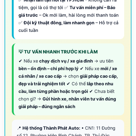
tiệm, gọi là có thợ tới ✅
Tư vấn miễn phí – Báo
giá trước
– Ok mới làm, hài lòng mới thanh toán
✅
Đội kỹ thuật đông, làm nhanh gọn
– Hỗ trợ cả
cuối tuần
💡 TƯ VẤN NHANH TRƯỚC KHI LÀM
✔ Nếu xe
chạy dịch vụ / xe gia đình
→ ưu tiên
bền – ổn định – chi phí hợp lý
✔ Nếu xe
mới / xe
cá nhân / xe cao cấp
→ chọn
giải pháp cao cấp,
đẹp và trải nghiệm tốt
✔ Có thể
lắp theo nhu
cầu, làm từng phần hoặc trọn gói
✔ Chưa biết
chọn gì? →
Gửi hình xe, nhân viên tư vấn đúng
giải pháp – đúng ngân sách
📍
Hệ thống Thành Phát Auto:
• CN1: 11 Đường
số 12, Phường Hiệp Bình Chánh, TP. Thủ Đức,