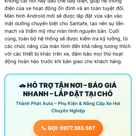
không cắt nối hay đấu chế dây điện, giúp hệ thống
điện của xe hoạt động ổn định và an toàn tuyệt đối.
Màn hình Android mới sẽ được lắp đặt vừa vặn vào
mặt dưỡng chuyên biệt cho Santafe, tạo nên sự liền
mạch và thẩm mỹ như màn hình nguyên bản. Cuối
cùng, toàn bộ hệ thống sẽ được kiểm tra kỹ lưỡng, từ
các chức năng của màn hình đến khả năng tương thích
với các thiết bị khác trên xe, đảm bảo mọi thứ hoạt
động hoàn hảo trước khi bàn giao cho khách hàng.
🚗 HỖ TRỢ TẬN NƠI – BÁO GIÁ
NHANH – LẮP ĐẶT TẠI CHỖ
Thành Phát Auto – Phụ Kiện & Nâng Cấp Xe Hơi
Chuyên Nghiệp
📞 GỌI: 0977.383.567