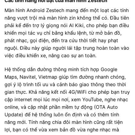
Các tính năng nổi bật của màn hình Zestech
Màn hình Android Zestech mang đến một loạt các tính
năng vượt trội mà màn hình zin không thể có. Đầu tiên
phải kể đến trợ lý giọng nói AI Kiki, cho phép bạn điều
khiển mọi tác vụ chỉ bằng khẩu lệnh, từ mở bản đồ,
phát nhạc, gọi điện, đến tra cứu thời tiết hay phạt
nguội. Điều này giúp người lái tập trung hoàn toàn vào
việc điều khiển xe, nâng cao sự an toàn.
Hệ thống dẫn đường thông minh tích hợp Google
Maps, Navitel, Vietmap giúp tìm đường nhanh chóng,
gợi ý lộ trình tối ưu và cảnh báo giao thông theo thời
gian thực. Khả năng kết nối 4G/WiFi cho phép bạn truy
cập internet mọi lúc mọi nơi, xem YouTube, nghe nhạc
online, và cập nhật phần mềm tự động (OTA Auto
Update) để hệ thống luôn ổn định và có thêm tính
năng mới. Tính năng chia đôi màn hình cũng rất tiện
lợi, bạn có thể vừa xem bản đồ vừa nghe nhạc mà