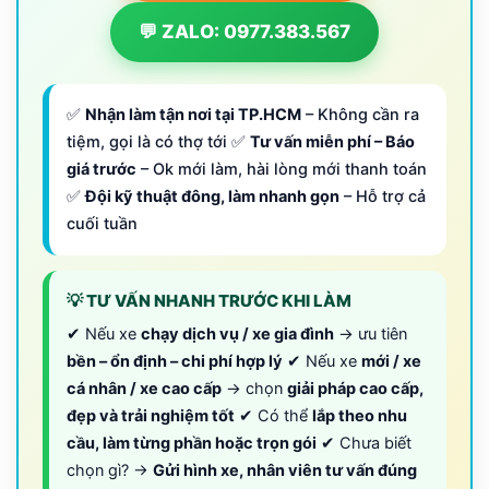
💬 ZALO: 0977.383.567
✅
Nhận làm tận nơi tại TP.HCM
– Không cần ra
tiệm, gọi là có thợ tới ✅
Tư vấn miễn phí – Báo
giá trước
– Ok mới làm, hài lòng mới thanh toán
✅
Đội kỹ thuật đông, làm nhanh gọn
– Hỗ trợ cả
cuối tuần
💡 TƯ VẤN NHANH TRƯỚC KHI LÀM
✔ Nếu xe
chạy dịch vụ / xe gia đình
→ ưu tiên
bền – ổn định – chi phí hợp lý
✔ Nếu xe
mới / xe
cá nhân / xe cao cấp
→ chọn
giải pháp cao cấp,
đẹp và trải nghiệm tốt
✔ Có thể
lắp theo nhu
cầu, làm từng phần hoặc trọn gói
✔ Chưa biết
chọn gì? →
Gửi hình xe, nhân viên tư vấn đúng