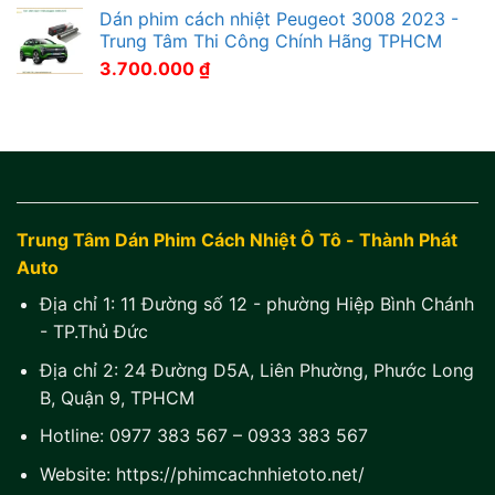
Dán phim cách nhiệt Peugeot 3008 2023 -
Trung Tâm Thi Công Chính Hãng TPHCM
3.700.000
₫
Trung Tâm Dán Phim Cách Nhiệt Ô Tô - Thành Phát
Auto
Địa chỉ 1:
11 Đường số 12 - phường Hiệp Bình Chánh
- TP.Thủ Đức
Địa chỉ 2:
24 Đường D5A, Liên Phường, Phước Long
B, Quận 9, TPHCM
Hotline:
0977 383 567
–
0933 383 567
Website:
https://phimcachnhietoto.net/