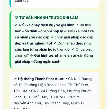
cuối tuần
💡 TƯ VẤN NHANH TRƯỚC KHI LÀM
✔ Nếu xe
chạy dịch vụ / xe gia đình
→ ưu tiên
bền – ổn định – chi phí hợp lý
✔ Nếu xe
mới / xe
cá nhân / xe cao cấp
→ chọn
giải pháp cao cấp,
đẹp và trải nghiệm tốt
✔ Có thể
lắp theo nhu
cầu, làm từng phần hoặc trọn gói
✔ Chưa biết
chọn gì? →
Gửi hình xe, nhân viên tư vấn đúng
giải pháp – đúng ngân sách
📍
Hệ thống Thành Phát Auto:
• CN1: 11 Đường
số 12, Phường Hiệp Bình Chánh, TP. Thủ Đức,
TP.HCM • CN2: 24 Đường D5A, Phường Phước
Long B, TP. Thủ Đức, TP.HCM • CN3: 753
Nguyễn Ảnh Thủ, Tân Chánh Hiệp, Quận 12,