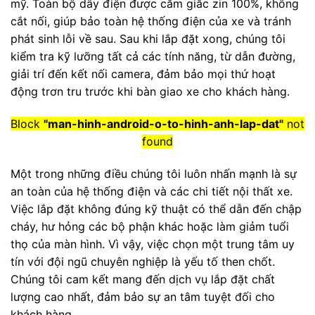
mỹ. Toàn bộ dây điện được cắm giắc zin 100%, không
cắt nối, giúp bảo toàn hệ thống điện của xe và tránh
phát sinh lỗi về sau. Sau khi lắp đặt xong, chúng tôi
kiểm tra kỹ lưỡng tất cả các tính năng, từ dẫn đường,
giải trí đến kết nối camera, đảm bảo mọi thứ hoạt
động trơn tru trước khi bàn giao xe cho khách hàng.
Block
"man-hinh-android-o-to-hinh-anh-lap-dat"
not
found
Một trong những điều chúng tôi luôn nhấn mạnh là sự
an toàn của hệ thống điện và các chi tiết nội thất xe.
Việc lắp đặt không đúng kỹ thuật có thể dẫn đến chập
cháy, hư hỏng các bộ phận khác hoặc làm giảm tuổi
thọ của màn hình. Vì vậy, việc chọn một trung tâm uy
tín với đội ngũ chuyên nghiệp là yếu tố then chốt.
Chúng tôi cam kết mang đến dịch vụ lắp đặt chất
lượng cao nhất, đảm bảo sự an tâm tuyệt đối cho
khách hàng.