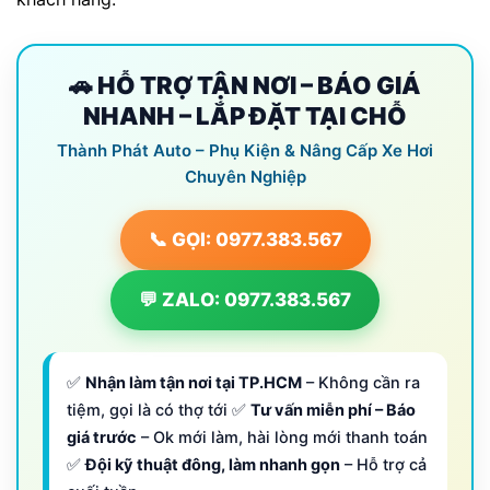
🚗 HỖ TRỢ TẬN NƠI – BÁO GIÁ
NHANH – LẮP ĐẶT TẠI CHỖ
Thành Phát Auto – Phụ Kiện & Nâng Cấp Xe Hơi
Chuyên Nghiệp
📞 GỌI: 0977.383.567
💬 ZALO: 0977.383.567
✅
Nhận làm tận nơi tại TP.HCM
– Không cần ra
tiệm, gọi là có thợ tới ✅
Tư vấn miễn phí – Báo
giá trước
– Ok mới làm, hài lòng mới thanh toán
✅
Đội kỹ thuật đông, làm nhanh gọn
– Hỗ trợ cả