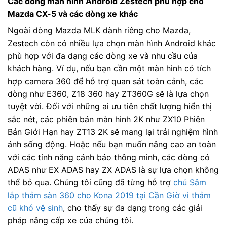
Các dòng màn hình Android Zestech phù hợp cho
Mazda CX-5 và các dòng xe khác
Ngoài dòng Mazda MLK dành riêng cho Mazda,
Zestech còn có nhiều lựa chọn màn hình Android khác
phù hợp với đa dạng các dòng xe và nhu cầu của
khách hàng. Ví dụ, nếu bạn cần một màn hình có tích
hợp camera 360 để hỗ trợ quan sát toàn cảnh, các
dòng như E360, Z18 360 hay ZT360G sẽ là lựa chọn
tuyệt vời. Đối với những ai ưu tiên chất lượng hiển thị
sắc nét, các phiên bản màn hình 2K như ZX10 Phiên
Bản Giới Hạn hay ZT13 2K sẽ mang lại trải nghiệm hình
ảnh sống động. Hoặc nếu bạn muốn nâng cao an toàn
với các tính năng cảnh báo thông minh, các dòng có
ADAS như EX ADAS hay ZX ADAS là sự lựa chọn không
thể bỏ qua. Chúng tôi cũng đã từng hỗ trợ
chú Sâm
lắp thảm sàn 360 cho Kona 2019 tại Cần Giờ vì thảm
cũ khó vệ sinh
, cho thấy sự đa dạng trong các giải
pháp nâng cấp xe của chúng tôi.